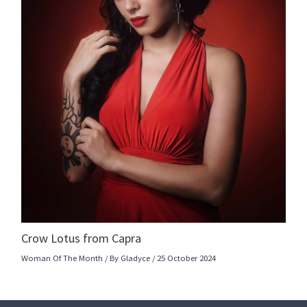
Crow Lotus from Capra
Woman Of The Month
/ By
Gladyce
/
25 October 2024