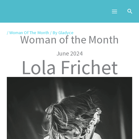
Skip
to
content
/
Woman Of The Month
/ By
Gladyce
Woman of the Month
June 2024
Lola Frichet