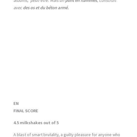
albums, peut-être. Mais un
pont en flammes
, construit
avec
des os et du béton armé.
EN
FINAL SCORE
4.5 milkshakes out of 5
A blast of smart brutality, a guilty pleasure for anyone who