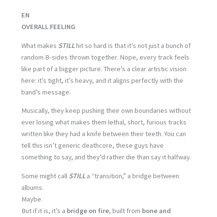
EN
OVERALL FEELING
What makes
STILL
hit so hard is that it’s not just a bunch of
random B-sides thrown together. Nope, every track feels
like part of a bigger picture. There’s a clear artistic vision
here: it’s tight, it’s heavy, and it aligns perfectly with the
band’s message.
Musically, they keep pushing their own boundaries without
ever losing what makes them lethal, short, furious tracks
written like they had a knife between their teeth. You can
tell this isn’t generic deathcore, these guys have
something to say, and they’d rather die than say it halfway.
Some might call
STILL
a “transition,” a bridge between
albums.
Maybe.
But if it is, it’s a
bridge on fire
, built from
bone and