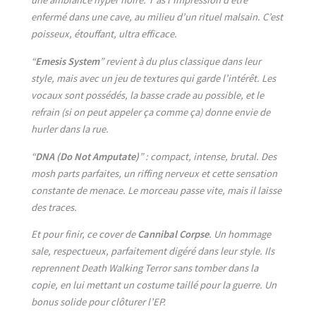
une ambiance hyper noire. T’as l’impression d’être
enfermé dans une cave, au milieu d’un rituel malsain. C’est
poisseux, étouffant, ultra efficace.
“
Emesis System
” revient à du plus classique dans leur
style, mais avec un jeu de textures qui garde l’intérêt. Les
vocaux sont possédés, la basse crade au possible, et le
refrain (si on peut appeler ça comme ça) donne envie de
hurler dans la rue.
“
DNA (Do Not Amputate)
” : compact, intense, brutal. Des
mosh parts parfaites, un riffing nerveux et cette sensation
constante de menace. Le morceau passe vite, mais il laisse
des traces.
Et pour finir, ce cover de
Cannibal Corpse
. Un hommage
sale, respectueux, parfaitement digéré dans leur style. Ils
reprennent Death Walking Terror sans tomber dans la
copie, en lui mettant un costume taillé pour la guerre. Un
bonus solide pour clôturer l’EP.