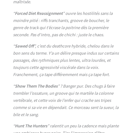
maîtrisée.
“
Forced Diet Reassignment
” ouvre les hostilités sans la
moindre pitié : riffs tranchants, groove de boucher, le
genre de track qui t’écrase la poitrine dès la première
seconde. Pas d’intro, pas de chichi : juste le chaos.
“
Sawed Off
”, c’est du deathcore hybride, chelou dans le
bon sens du terme. Y’a un délire presque indus sur certains
passages, des rythmiques plus lentes, ultra lourdes, et
toujours cette agressivité viscérale dans la voix.
Franchement, ça tape différemment mais ça tape fort.
“
Show Them The Bodies
” ? Banger pur. Des chugs à faire
trembler l’ossature, un groove qui te martèle la colonne
vertébrale, et cette voix de l’enfer qui crache ses tripes
comme si sa vie en dépendait. Ce morceau sent la sueur, la
bile et le sang.
“
Hunt The Hunters
” ralentit un peu la cadence mais plante