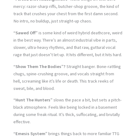
mercy: razor-sharp riffs, butcher-shop groove, the kind of
track that crushes your chest from the first damn second.
No intro, no buildup, just straight-up chaos.
“Sawed Off”
is some kind of weird hybrid deathcore, weird
in the best way. There’s an almost industrial vibe in parts,
slower, ultra-heavy rhythms, and that raw, guttural vocal
rage that just doesn’t let up. It hits different, but it hits hard.
“Show Them The Bodies”?
Straight banger. Bone-rattling
chugs, spine-crushing groove, and vocals straight from
hell, screaming like it’s life or death. This track reeks of
sweat, bile, and blood.
“Hunt The Hunters”
slows the pace a bit, but sets a pitch-
black atmosphere. Feels like being locked in a basement
during some freak ritual. It’s thick, suffocating, and brutally
effective.
“Emesis System”
brings things back to more familiar TTG