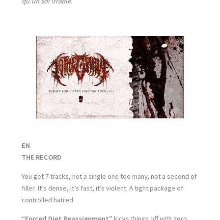
qu’un sol irradié.
EN
THE RECORD
You get 7 tracks, not a single one too many, not a second of
filler. It’s dense, it’s fast, it’s violent. A tight package of
controlled hatred.
“Forced Diet Reassignment”
kicks things off with zero