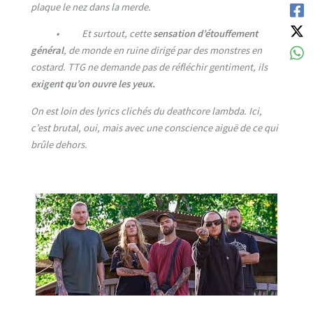
plaque le nez dans la merde.
• Et surtout, cette
sensation d’étouffement
général
, de monde en ruine dirigé par des monstres en
costard. TTG ne demande pas de réfléchir gentiment, ils
exigent qu’on ouvre les yeux.
On est loin des lyrics clichés du deathcore lambda. Ici,
c’est brutal, oui, mais avec une conscience aiguë de ce qui
brûle dehors.