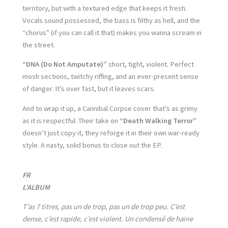
territory, but with a textured edge that keeps it fresh.
Vocals sound possessed, the bass is filthy as hell, and the
“chorus” (if you can call it that) makes you wanna scream in
the street.
“DNA (Do Not Amputate)”
short, tight, violent. Perfect
mosh sections, twitchy riffing, and an ever-present sense
of danger. It’s over fast, but it leaves scars.
And to wrap it up, a Cannibal Corpse cover that’s as grimy
as it is respectful. Their take on
“Death Walking Terror”
doesn’t just copy it, they reforge it in their own war-ready
style. A nasty, solid bonus to close out the EP.
FR
L’ALBUM
T’as 7 titres, pas un de trop, pas un de trop peu. C’est
dense, c’est rapide, c’est violent. Un condensé de haine