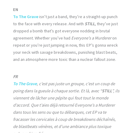
EN
To The Grave
isn’t just a band, they’re a straight-up punch
to the face with every release. And with
STILL
, they’ve just
dropped a bomb that’s got everyone nodding in brutal
agreement. Whether you’ve had
Everyone’s a Murderer
on
repeat or you’re just jumping in now, this EP’s gonna wreck
your neck with savage breakdowns, punishing blast beats,
and an atmosphere more toxic than a nuclear fallout zone.
FR
To The Grave
, c’est pas juste un groupe, c’est un coup de
poing dans la gueule à chaque sortie. Et là, avec “
STILL
”, ils
viennent de lâcher une pépite qui fout tout le monde
d’accord. Que t’aies déjà retourné Everyone’s a Murderer
dans tous les sens ou que tu débarques, cet EP va te
fracasser les cervicales à coup de breakdowns déchaînés,
de blastbeats vénères, et d’une ambiance plus toxique