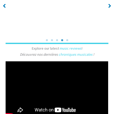
No Caption
No Caption
Explore our latest
music reviews
!
Découvrez nos dernières
chroniques musicales
!