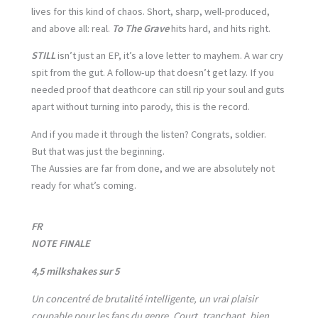
lives for this kind of chaos. Short, sharp, well-produced,
and above all: real.
To The Grave
hits hard, and hits right.
STILL
isn’t just an EP, it’s a love letter to mayhem. A war cry
spit from the gut. A follow-up that doesn’t get lazy. If you
needed proof that deathcore can still rip your soul and guts
apart without turning into parody, this is the record.
And if you made it through the listen? Congrats, soldier.
But that was just the beginning.
The Aussies are far from done, and we are absolutely not
ready for what’s coming.
FR
NOTE FINALE
4,5 milkshakes sur 5
Un concentré de brutalité intelligente, un vrai plaisir
coupable pour les fans du genre. Court, tranchant, bien