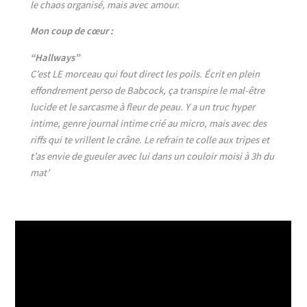
le chaos organisé, mais avec amour.
Mon coup de cœur :
“Hallways”
C’est LE morceau qui fout direct les poils. Écrit en plein
effondrement perso de Babcock, ça transpire le mal-être
lucide et le sarcasme à fleur de peau. Y a un truc hyper
intime, genre journal intime crié au micro, mais avec des
riffs qui te vrillent le crâne. Le refrain te colle aux tripes et
t’as envie de gueuler avec lui dans un couloir moisi à 3h du
mat’