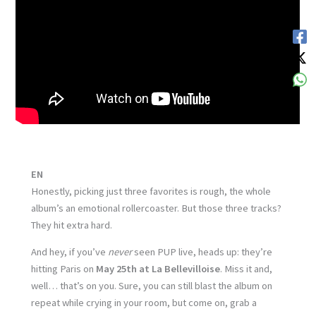
EN
Honestly, picking just three favorites is rough, the whole
album’s an emotional rollercoaster. But those three tracks?
They hit extra hard.
And hey, if you’ve
never
seen PUP live, heads up: they’re
hitting Paris on
May 25th at La Bellevilloise
. Miss it and,
well… that’s on you. Sure, you can still blast the album on
repeat while crying in your room, but come on, grab a