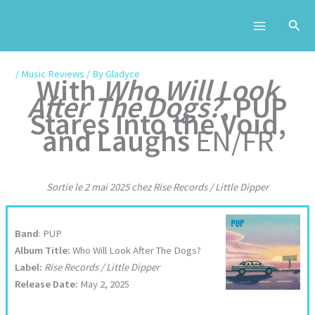
Skip
to
content
/
Music Reviews
/ By
Gladyce
With
Who Will Look
After The Dogs?
, PUP
Stares Into the Void,
and Laughs
EN/FR
Sortie le 2 mai 2025 chez Rise Records / Little Dipper
Band
: PUP
Album Title:
Who Will Look After The Dogs?
Label:
Rise Records / Little Dipper
Release Date:
May 2, 2025