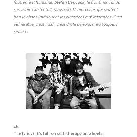
foutrement humaine.
Stefan Babcock
, le frontman roi du
sarcasme existentiel, nous sort 12 morceaux qui sentent
bon le chaos intérieur et les cicatrices mal refermées. C’est
vulnérable, c’est trash, c’est drôle parfois, mais toujours
sincère.
EN
The lyrics? It’s full-on self-therapy on wheels.