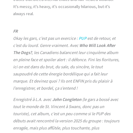
It’s messy, it’s heavy, it’s occasionally hilarious, but it’s
always real.
FR
Okay les gars, c’est pas un exercice :
PUP
est de retour, et
c’est du lourd. Genre vraiment. Avec
Who Will Look After
The Dogs?
, les Canadiens balancent leur cinquième album
en pleine face et spoiler alert : il défonce. Fini les fioritures,
ici on est dans du brut, du sale, du sincère, le tout
saupoudré de cette énergie bordélique qui a fait leur
marque. Et devinez quoi ? Ils ont ENFIN pris du plaisir à
l’enregistrer, et bordel, ça s’entend !
Enregistré à L.A. avec
John Congleton
(le gars a bossé avec
tout le monde de St. Vincent à Swans, donc pas un
touriste), cet album, c’est un peu comme si le PUP des
débuts avait rencontré la version 2025 du groupe : toujours
enragée, mais plus affûtée, plus touchante, plus