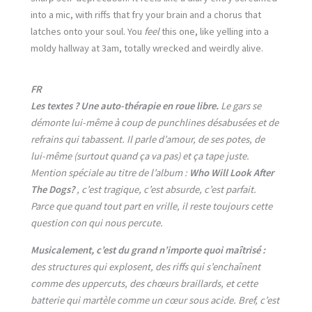
into a mic, with riffs that fry your brain and a chorus that
latches onto your soul. You
feel
this one, like yelling into a
moldy hallway at 3am, totally wrecked and weirdly alive.
FR
Les textes ? Une auto-thérapie en roue libre.
Le gars se
démonte lui-même à coup de punchlines désabusées et de
refrains qui tabassent. Il parle d’amour, de ses potes, de
lui-même (surtout quand ça va pas) et ça tape juste.
Mention spéciale au titre de l’album :
Who Will Look After
The Dogs?
, c’est tragique, c’est absurde, c’est parfait.
Parce que quand tout part en vrille, il reste toujours cette
question con qui nous percute.
Musicalement, c’est du grand n’importe quoi maîtrisé :
des structures qui explosent, des riffs qui s’enchaînent
comme des uppercuts, des chœurs braillards, et cette
batterie qui martèle comme un cœur sous acide. Bref, c’est