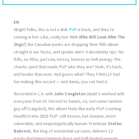
EN
Alright folks, this is not a drill:
PUP
is back, and they’re
coming in hot. Like, really hot. With
Who Will Look After The
Dogs?
, the Canadian punks are dropping their fifth album
straight in our faces, and spoiler alert: it absolutely rips. No
frills, no filter, just raw, messy, honest-as-hell energy. The
chaotic spirit that made PUP who they are? Yeah, it’s back,
and louder than ever. And guess what? They FINALLY had
fun making this record — and damn, you can feel it.
Recorded in L.A. with
John Congleton
(dude’s worked with
everyone from St. Vincent to Swans, so, not some random
guy off Craigslist), this album feels like early PUP crashing
headfirst into 2025 PUP: still furious, but sharper, more
vulnerable, and unapologetically human. Frontman
Stefan
Babcock
, the king of existential sarcasm, delivers 12
tracks that bleed internal chaos and half-healed wounds.