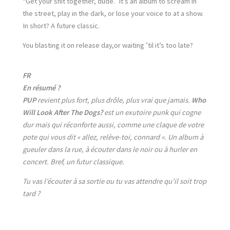
“Get your shit together, dude.” It’s an album to scream in
the street, play in the dark, or lose your voice to at a show.
In short? A future classic.
You blasting it on release day,or waiting ’til it’s too late?
FR
En résumé ?
PUP
revient plus fort, plus drôle, plus vrai que jamais.
Who
Will Look After The Dogs?
est un exutoire punk qui cogne
dur mais qui réconforte aussi, comme une claque de votre
pote qui vous dit « allez, relève-toi, connard ». Un album à
gueuler dans la rue, à écouter dans le noir ou à hurler en
concert. Bref, un futur classique.
Tu vas l’écouter à sa sortie ou tu vas attendre qu’il soit trop
tard ?