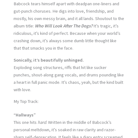
Babcock tears himself apart with deadpan one-liners and
gut-punch choruses. He digs into love, friendship, and
mostly, his own messy brain, and it all lands. Shoutout to the
album title:
Who Will Look After The Dogs?
It’s tragic, it’s
ridiculous, it’s kind of perfect. Because when your world’s
crashing down, it’s always some dumb little thought like
that that smacks you in the face.
Sonically, it’s beautifully unhinged.
Exploding song structures, riffs that hit like sucker
punches, shout-along gang vocals, and drums pounding like
a heart in full panic mode. It’s chaos, yeah, but the kind built
with love.
My Top Track:
“Hallways”
This one hits
hard
. Written in the middle of Babcock’s
personal meltdown, it’s soaked in raw clarity and razor-
sharp self-deprecation. It feels like a diary entry screamed