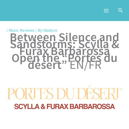
Skip
to
content
/
Music Reviews
/ By
Gladyce
Between Silence and
Sandstorms: Scylla &
Furax Barbarossa
Open the “Portes du
désert”
EN/FR