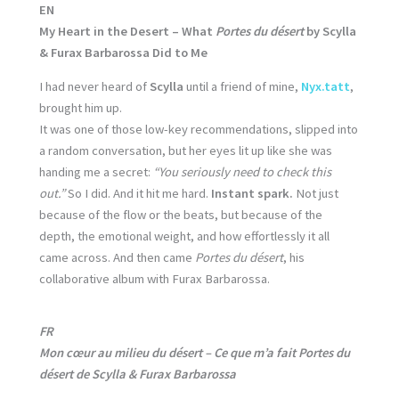
EN
My Heart in the Desert – What
Portes du désert
by Scylla
& Furax Barbarossa Did to Me
I had never heard of
Scylla
until a friend of mine,
Nyx.tatt
,
brought him up.
It was one of those low-key recommendations, slipped into
a random conversation, but her eyes lit up like she was
handing me a secret:
“You seriously need to check this
out.”
So I did. And it hit me hard.
Instant spark.
Not just
because of the flow or the beats, but because of the
depth, the emotional weight, and how effortlessly it all
came across. And then came
Portes du désert
, his
collaborative album with Furax Barbarossa.
FR
Mon cœur au milieu du désert – Ce que m’a fait Portes du
désert de Scylla & Furax Barbarossa