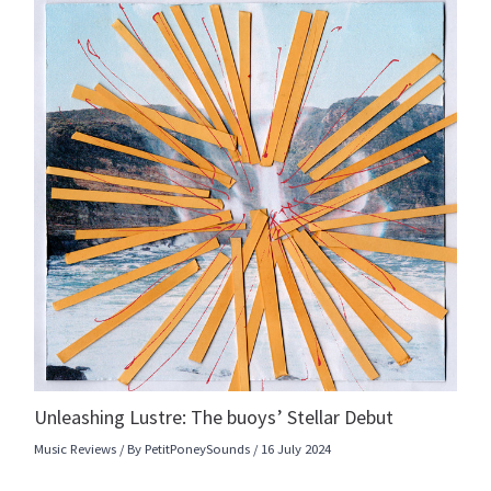
Unleashing Lustre: The buoys’ Stellar Debut
Music Reviews
/ By
PetitPoneySounds
/
16 July 2024