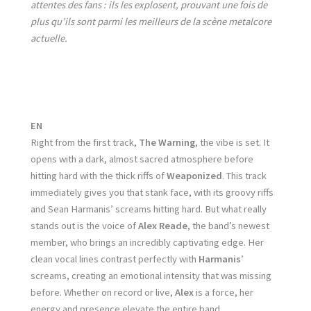
attentes des fans : ils les explosent, prouvant une fois de
plus qu’ils sont parmi les meilleurs de la scène metalcore
actuelle.
EN
Right from the first track,
The Warning
, the vibe is set. It
opens with a dark, almost sacred atmosphere before
hitting hard with the thick riffs of
Weaponized
. This track
immediately gives you that stank face, with its groovy riffs
and Sean Harmanis’ screams hitting hard. But what really
stands out is the voice of
Alex Reade
, the band’s newest
member, who brings an incredibly captivating edge. Her
clean vocal lines contrast perfectly with
Harmanis
’
screams, creating an emotional intensity that was missing
before. Whether on record or live,
Alex
is a force, her
energy and presence elevate the entire band.