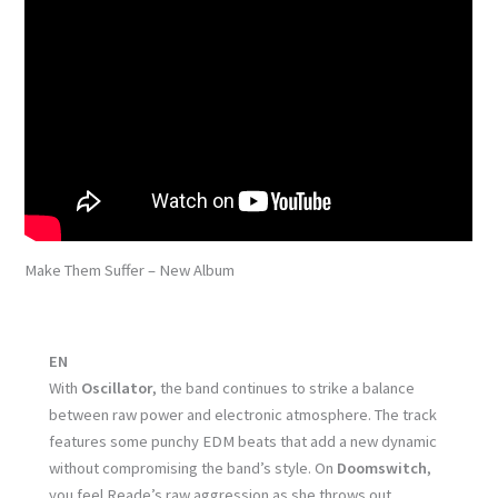
Make Them Suffer – New Album
EN
With
Oscillator
, the band continues to strike a balance
between raw power and electronic atmosphere. The track
features some punchy EDM beats that add a new dynamic
without compromising the band’s style. On
Doomswitch
,
you feel Reade’s raw aggression as she throws out