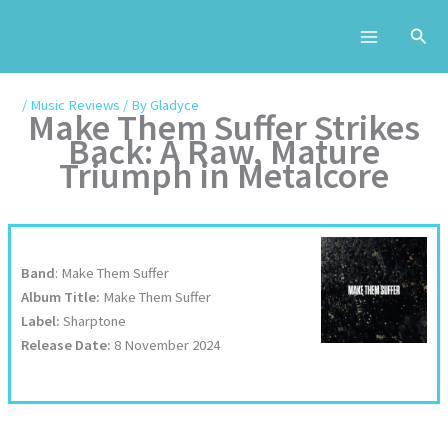
Skip
to
content
/
Music Reviews
/ By
Gladyce
Make Them Suffer Strikes
Back: A Raw, Mature
Triumph in Metalcore
Band
: Make Them Suffer
Album Title:
Make Them Suffer
Label:
Sharptone
Release Date:
8 November 2024