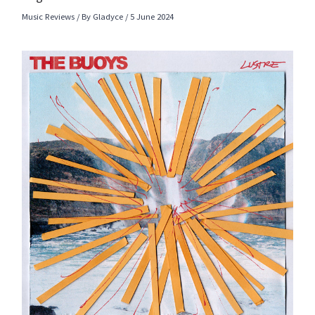
Music Reviews
/ By
Gladyce
/
5 June 2024