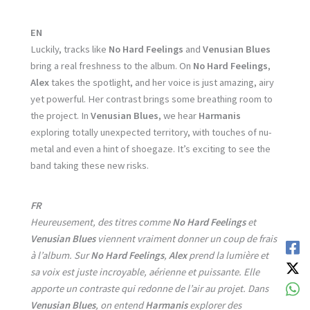
EN
Luckily, tracks like
No Hard Feelings
and
Venusian Blues
bring a real freshness to the album. On
No Hard Feelings
,
Alex
takes the spotlight, and her voice is just amazing, airy
yet powerful. Her contrast brings some breathing room to
the project. In
Venusian
Blues
, we hear
Harmanis
exploring totally unexpected territory, with touches of nu-
metal and even a hint of shoegaze. It’s exciting to see the
band taking these new risks.
FR
Heureusement, des titres comme
No Hard Feelings
et
Venusian Blues
viennent vraiment donner un coup de frais
à l’album. Sur
No Hard Feelings
,
Alex
prend la lumière et
sa voix est juste incroyable, aérienne et puissante. Elle
apporte un contraste qui redonne de l’air au projet. Dans
Venusian Blues
, on entend
Harmanis
explorer des