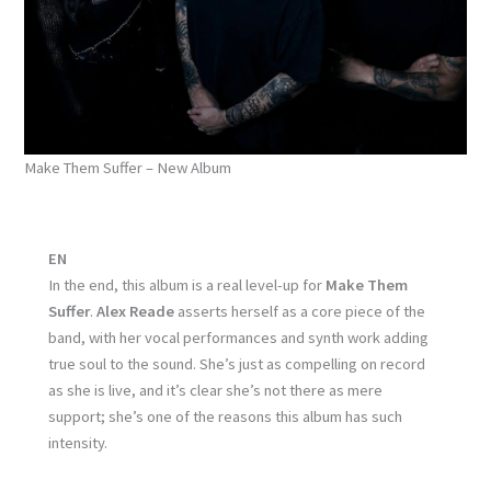
Make Them Suffer – New Album
EN
In the end, this album is a real level-up for
Make Them
Suffer
.
Alex Reade
asserts herself as a core piece of the
band, with her vocal performances and synth work adding
true soul to the sound. She’s just as compelling on record
as she is live, and it’s clear she’s not there as mere
support; she’s one of the reasons this album has such
intensity.