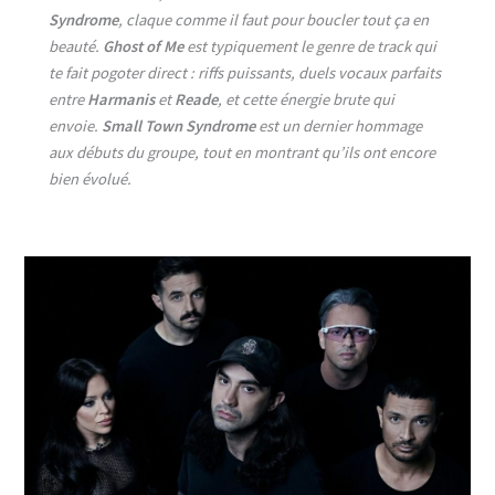
Syndrome
, claque comme il faut pour boucler tout ça en
beauté.
Ghost of Me
est typiquement le genre de track qui
te fait pogoter direct : riffs puissants, duels vocaux parfaits
entre
Harmanis
et
Reade
, et cette énergie brute qui
envoie.
Small Town Syndrome
est un dernier hommage
aux débuts du groupe, tout en montrant qu’ils ont encore
bien évolué.