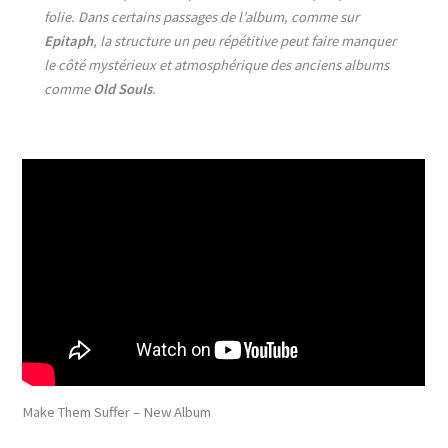
folie. Dans certains passages de l’album, comme sur
Epitaph
, la structure un peu répétitive peut faire manquer
le côté mystérieux et atmosphérique des anciens albums
comme
Old Souls
.
Make Them Suffer – New Album