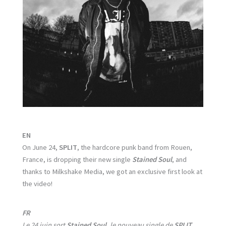
EN
On June 24,
SPLIT
, the hardcore punk band from Rouen,
France, is dropping their new single
Stained Soul
, and
thanks to Milkshake Media, we got an exclusive first look at
the video!
FR
Le 24 juin sort
Stained Soul
, le nouveau single de
SPLIT
,