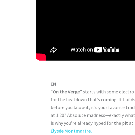
EN
“
On the Verge
” starts with some electro v
for the beatdown that’s coming. It build
before you know it, it’s your favorite t
at 1:20? Absolute madness—exactly what 
is why you’re already hyped for the pit a
Élysée Montmartre.