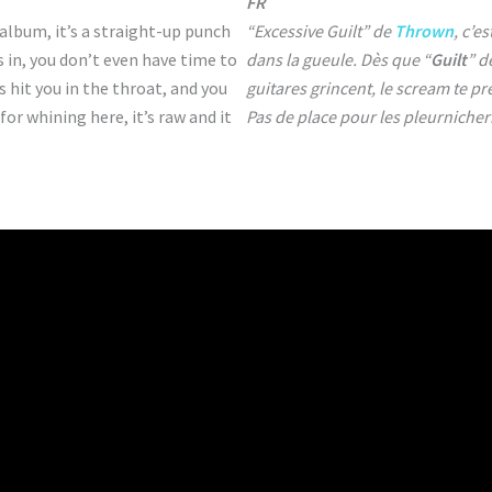
FR
 album, it’s a straight-up punch
“Excessive Guilt” de
Thrown
, c’e
s in, you don’t even have time to
dans la gueule. Dès que “
Guilt
” d
 hit you in the throat, and you
guitares grincent, le scream te pre
or whining here, it’s raw and it
Pas de place pour les pleurnicheries