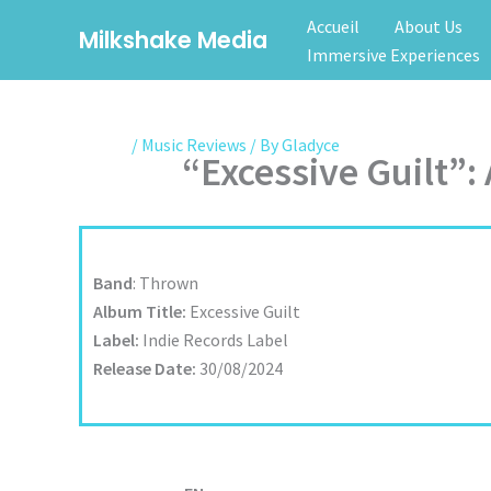
Skip
Accueil
About Us
Milkshake Media
to
Immersive Experiences
content
/
Music Reviews
/ By
Gladyce
“Excessive Guilt”
Band
: Thrown
Album Title:
Excessive Guilt
Label:
Indie Records Label
Release Date:
30/08/2024