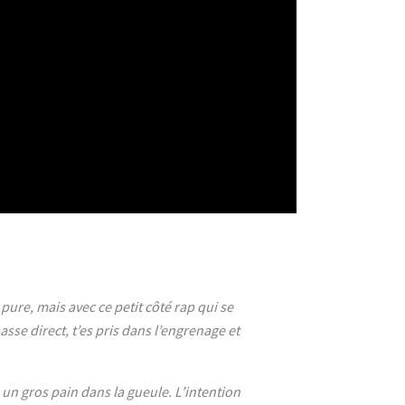
 pure, mais avec ce petit côté rap qui se
asse direct, t’es pris dans l’engrenage et
un gros pain dans la gueule. L’intention