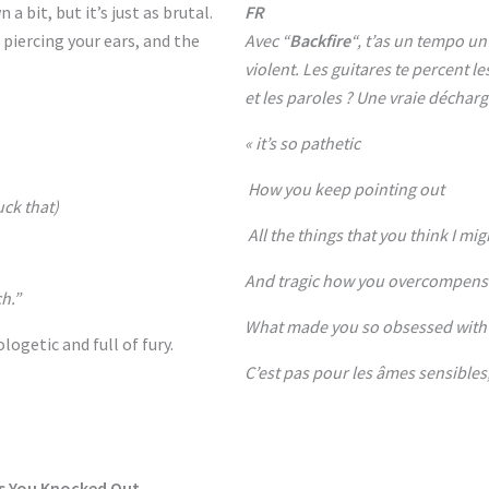
a bit, but it’s just as brutal.
FR
 piercing your ears, and the
Avec “
Backfire
“, t’as un tempo un
violent. Les guitares te percent l
et les paroles ? Une vraie décharg
« it’s so pathetic
How you keep pointing out
fuck that)
All the things that you think I mig
And tragic how you overcompens
ch.”
What made you so obsessed with 
ologetic and full of fury.
C’est pas pour les âmes sensibles,
es You Knocked Out.