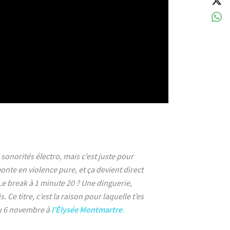
sonorités électro, mais c’est juste pour
onte en violence pure, et ça devient direct
e break à 1 minute 20 ? Une dinguerie,
 Ce titre, c’est la raison pour laquelle t’es
du 6 novembre à
l’Élysée
Montmartre
.