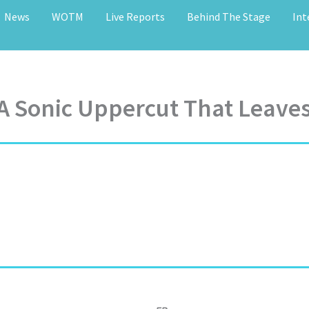
News
WOTM
Live Reports
Behind The Stage
Int
: A Sonic Uppercut That Leave