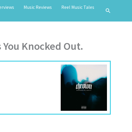
erviews
Music Reviews
Reel Music Tales
s You Knocked Out.