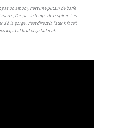
st pas un album, c’est une putain de baffe
émarre, t’as pas le temps de respirer. Les
nd à la gorge, c’est direct la “stank face”.
 ici, c’est brut et ça fait mal.