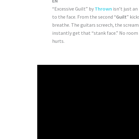
EN
“Excessive Guilt” by
Thrown
isn’t just an
to the face. From the second “
Guilt
” kick
breathe. The guitars screech, the screams
instantly get that “stank face.” No room f
hurts.