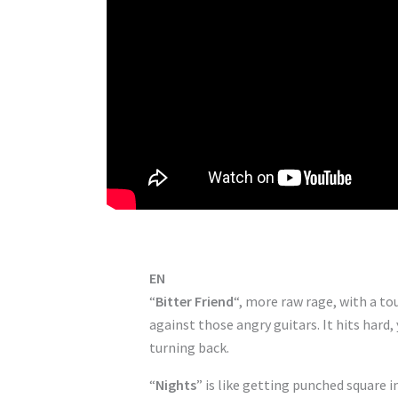
EN
“
Bitter Friend
“, more raw rage, with a to
against those angry guitars. It hits hard,
turning back.
“
Nights
” is like getting punched square i