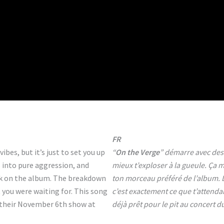
FR
ibes, but it’s just to set you up
“
On the Verge
” démarre avec des 
s into pure aggression, and
mieux t’exploser à la gueule. Ça m
rack on the album. The breakdown
ton morceau préféré de l’album. L
you were waiting for. This song
c’est exactement ce que t’attendais.
t their November 6th show at
déjà prêt pour le pit au concert 