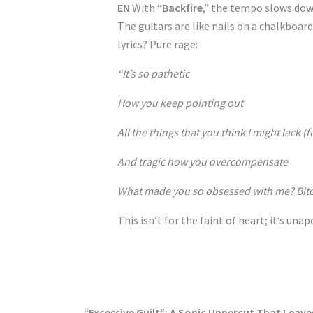
EN
With “
Backfire
,” the tempo slows down 
The guitars are like nails on a chalkboard
lyrics? Pure rage:
“It’s so pathetic
How you keep pointing out
All the things that you think I might lack (
And tragic how you overcompensate
What made you so obsessed with me? Bit
This isn’t for the faint of heart; it’s unap
“Excessive Guilt”: A Sonic Uppercut That Leav