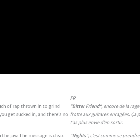
FR
uch of rap thrown in to grind
“
Bitter Friend
“, encore de la rage
 you get sucked in, and there’s no
frotte aux guitares enragées. Ça p
t’as plus envie d’en sortir.
n the jaw. The message is clear:
“
Nights
“, c’est comme se prendre 