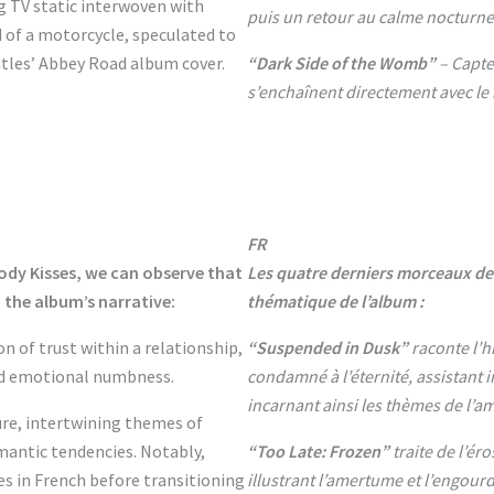
g TV static interwoven with
puis un retour au calme nocturne
of a motorcycle, speculated to
atles’ Abbey Road album cover.
“Dark Side of the Womb”
– Capte
s’enchaînent directement avec le
FR
oody Kisses, we can observe that
Les quatre derniers morceaux de
the album’s narrative:
thématique de l’album :
on of trust within a relationship,
“Suspended in Dusk”
raconte l’h
nd emotional numbness.
condamné à l’éternité, assistant 
incarnant ainsi les thèmes de l’am
ure, intertwining themes of
mantic tendencies. Notably,
“Too Late: Frozen”
traite de l’ér
s in French before transitioning
illustrant l’amertume et l’engou