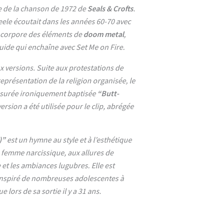
e de la chanson de 1972 de
Seals & Crofts
.
eele écoutait dans les années 60-70 avec
incorpore des éléments de
doom metal
,
luide qui enchaîne avec Set Me on Fire.
x versions. Suite aux protestations de
eprésentation de la religion organisée, le
nsurée ironiquement baptisée
“Butt-
version a été utilisée pour le clip, abrégée
)”
est un hymne au style et à l’esthétique
 femme narcissique, aux allures de
 et les ambiances lugubres. Elle est
 inspiré de nombreuses adolescentes à
lors de sa sortie il y a 31 ans.