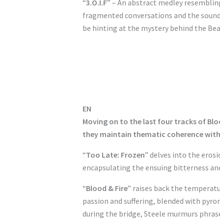
“
3.O.I.F
” – An abstract medley resemblin
fragmented conversations and the sound 
be hinting at the mystery behind the Be
EN
Moving on to the last four tracks of Bl
they maintain thematic coherence with 
“
Too Late: Frozen
” delves into the erosi
encapsulating the ensuing bitterness a
“
Blood & Fire
” raises back the temperat
passion and suffering, blended with pyro
during the bridge, Steele murmurs phrase