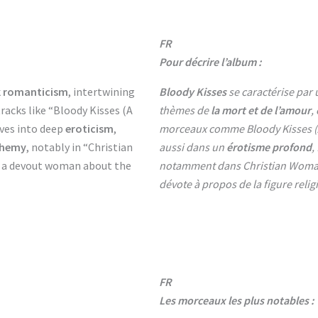
FR
Pour décrire l’album :
k romanticism
, intertwining
Bloody Kisses
se caractérise par
 tracks like “Bloody Kisses (A
thèmes de
la mort et de l’amour
,
lves into deep
eroticism
,
morceaux comme Bloody Kisses (A
phemy
, notably in “Christian
aussi dans un
érotisme profond
,
f a devout woman about the
notamment dans Christian Woman
dévote à propos de la figure relig
FR
Les morceaux les plus notables :