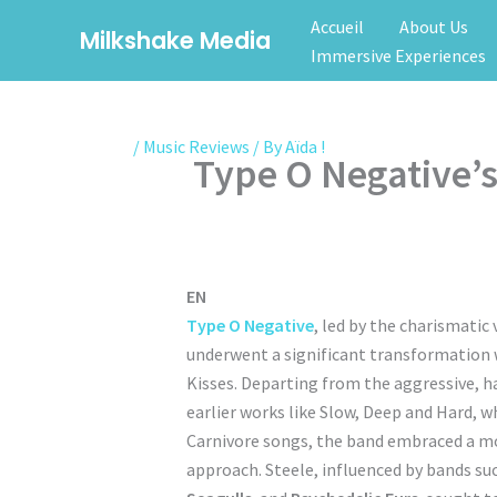
Skip
Accueil
About Us
Milkshake Media
to
Immersive Experiences
content
/
Music Reviews
/ By
Aïda !
Type O Negative’s
EN
Type O Negative
, led by the charismatic 
underwent a significant transformation 
Kisses. Departing from the aggressive, h
earlier works like Slow, Deep and Hard, w
Carnivore songs, the band embraced a m
approach. Steele, influenced by bands su