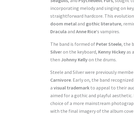
Seagulls
, and
Psychedelic Furs
, sought t
incorporating melody and singing on ke
straightforward hardcore. This evolution 
doom metal
and
gothic literature
, rem
Dracula
and
Anne Rice
‘s vampires.
The band is formed of
Peter Steele
, the 
Silve
r on the keyboard,
Kenny Hickey
as a
then
Johnny Kelly
on the drums.
Steele and Silver were previously membe
Carnivore
. Early on, the band recognize
a
visual trademark
to appeal to their aud
aimed for a gothic and playful aesthetic.
choice of a more mainstream photograp
with the final imagery of the album cover