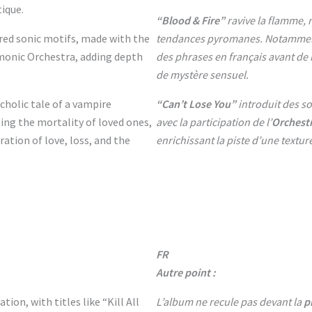
tique.
“Blood & Fire”
ravive la flamme, 
ired sonic motifs, made with the
tendances pyromanes. Notamment
monic Orchestra, adding depth
des phrases en français avant de 
de mystère sensuel.
cholic tale of a vampire
“Can’t Lose You”
introduit des so
ing the mortality of loved ones,
avec la participation de l’
Orchest
ation of love, loss, and the
enrichissant la piste d’une textur
FR
Autre point :
on, with titles like “Kill All
L’album ne recule pas devant la
p