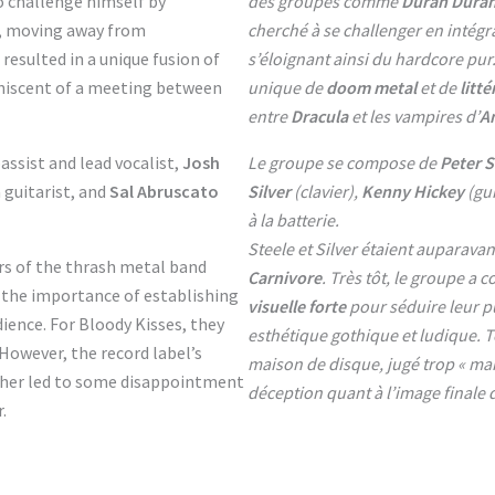
o challenge himself by
des groupes comme
Duran Dura
y, moving away from
cherché à se challenger en intégra
resulted in a unique fusion of
s’éloignant ainsi du hardcore pur
iniscent of a meeting between
unique de
doom metal
et de
litt
entre
Dracula
et les vampires d’
A
bassist and lead vocalist,
Josh
Le groupe se compose de
Peter S
 guitarist, and
Sal Abruscato
Silver
(clavier),
Kenny Hickey
(gui
à la batterie.
Steele et Silver étaient auparav
rs of the thrash metal band
Carnivore
. Très tôt, le groupe a
d the importance of establishing
visuelle forte
pour séduire leur pu
ience. For Bloody Kisses, they
esthétique gothique et ludique. T
 However, the record label’s
maison de disque, jugé trop « ma
her led to some disappointment
déception quant à l’image finale 
.