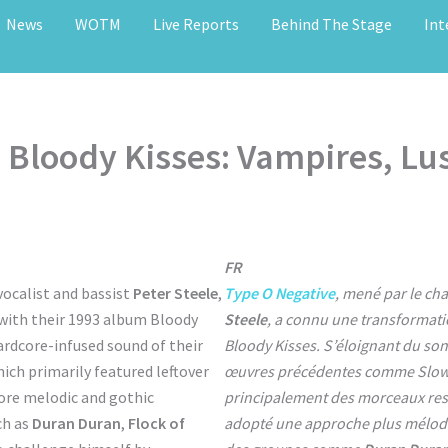
News
WOTM
Live Reports
Behind The Stage
Int
 Bloody Kisses: Vampires, Lu
FR
vocalist and bassist
Peter Steele
,
Type O Negative
, mené par le ch
with their 1993 album Bloody
Steele
, a connu une transformati
ardcore-infused sound of their
Bloody Kisses. S’éloignant du son 
hich primarily featured leftover
œuvres précédentes comme Slow,
ore melodic and gothic
principalement des morceaux re
ch as
Duran Duran
,
Flock of
adopté une approche plus mélodiq