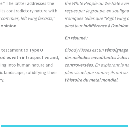
.” The latter addresses the
the White People ou We Hate Ever
 its contradictory nature with
reçues par le groupe, en souligna
 commies, left wing fascists,”
ironiques telles que “Right wing 
 opinion.
ainsi leur
indifférence à l’opinio
En résumé :
a testament to
Type O
Bloody Kisses est un
témoignage d
lodies with introspective and,
des mélodies envoûtantes à des t
ping into human nature and
controversées
. En explorant la n
ic landscape, solidifying their
plan visuel que sonore, ils ont su
ry.
l’histoire du metal mondial
.
No Caption
No Caption