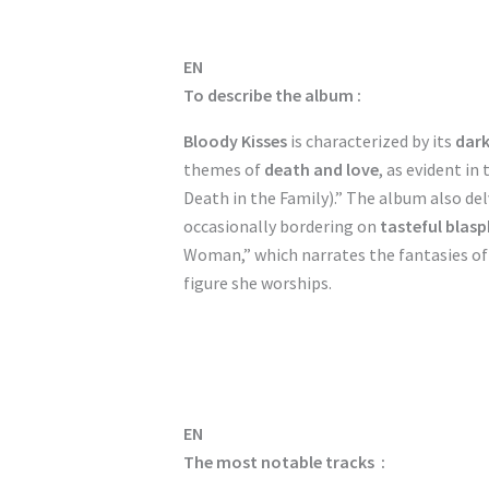
EN
To describe the album :
Bloody Kisses
is characterized by its
dar
themes of
death and love
, as evident in
Death in the Family).” The album also de
occasionally bordering on
tasteful blas
Woman,” which narrates the fantasies o
figure she worships.
EN
The most notable tracks :