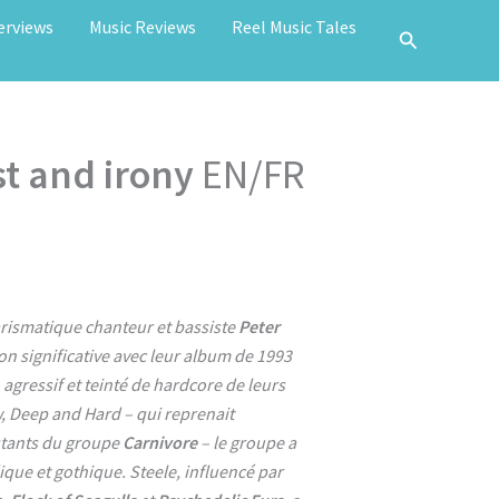
erviews
Music Reviews
Reel Music Tales
st and irony
EN/FR
arismatique chanteur et bassiste
Peter
on significative avec leur album de 1993
agressif et teinté de hardcore de leurs
 Deep and Hard – qui reprenait
stants du groupe
Carnivore
– le groupe a
ue et gothique. Steele, influencé par