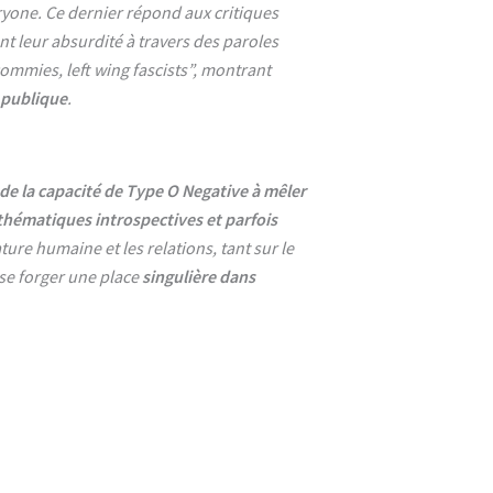
yone. Ce dernier répond aux critiques
nt leur absurdité à travers des paroles
commies, left wing fascists”, montrant
n publique
.
e la capacité de Type O Negative à mêler
hématiques introspectives et parfois
ature humaine et les relations, tant sur le
 se forger une place
singulière dans
No Caption
No Caption