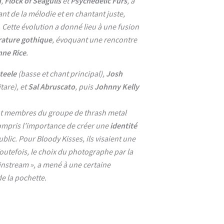
n
,
Flock of Seagulls
et
Psychedelic Furs
, a
nt de la mélodie et en chantant juste,
. Cette évolution a donné lieu à une fusion
érature gothique
, évoquant une rencontre
nne Rice
.
teele
(basse et chant principal),
Josh
tare), et
Sal Abruscato
, puis
Johnny Kelly
ant membres du groupe de thrash metal
 compris l’importance de créer une
identité
blic. Pour Bloody Kisses, ils visaient une
outefois, le choix du photographe par la
instream », a mené à une certaine
de la pochette.