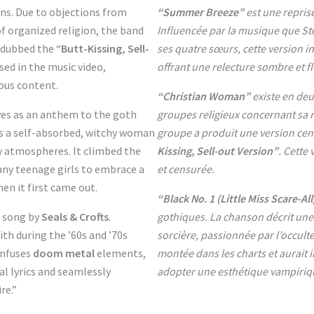
ions. Due to objections from
“Summer Breeze”
est une repris
of organized religion, the band
Influencée par la musique que St
 dubbed the “
Butt-Kissing, Sell-
ses quatre sœurs, cette version 
sed in the music video,
offrant une relecture sombre et f
ous content.
“Christian Woman”
existe en deu
ves as an anthem to the goth
groupes religieux concernant sa r
ys a self-absorbed, witchy woman
groupe a produit une version ce
my atmospheres. It climbed the
Kissing, Sell-out Version”
. Cette 
many teenage girls to embrace a
et censurée.
en it first came out.
“Black No. 1 (Little Miss Scare-All
2 song by
Seals & Crofts
.
gothiques. La chanson décrit une
th during the ’60s and ’70s
sorcière, passionnée par l’occulte
 infuses
doom metal
elements,
montée dans les charts et aurait
al lyrics and seamlessly
adopter une esthétique vampirique 
re.”