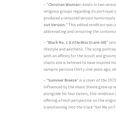
– “
Christian Woman
» exists in two vers
religious groups regarding its portrayal 
produced a censored version humorously
out Version.
” This edited rendition was u
abbreviating and censoring the contenti
– “
Black No. 1 (Little Miss Scare-All)
” ser
lifestyle and aesthetic. The song portra
with an affinity for the occult and gloo
charts and is believed to have inspired 
vampire persona thirty-one years ago, wh
– “
Summer Breeze
” is a cover of the 197
Influenced by the music Steele grew up wi
alongside his four sisters, this rendition
offering a fresh perspective on the origin
transitioning into the track “Set Me on Fi