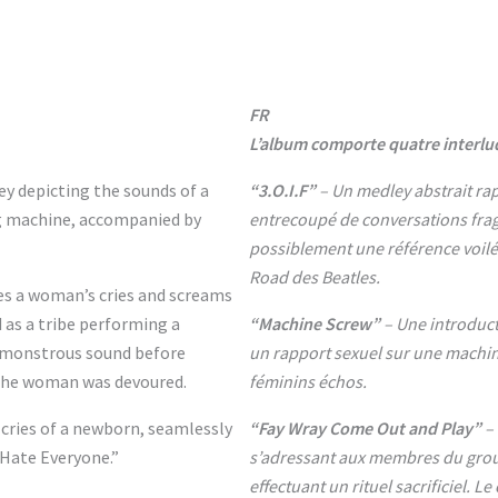
FR
L’album comporte quatre interlud
ey depicting the sounds of a
“3.O.I.F”
– Un medley abstrait rap
g machine, accompanied by
entrecoupé de conversations fra
possiblement une référence voilé
Road des Beatles.
es a woman’s cries and screams
 as a tribe performing a
“Machine Screw”
– Une introduct
 a monstrous sound before
un rapport sexuel sur une machi
 the woman was devoured.
féminins échos.
 cries of a newborn, seamlessly
“Fay Wray Come Out and Play”
– 
 Hate Everyone.”
s’adressant aux membres du gro
effectuant un rituel sacrificiel. 