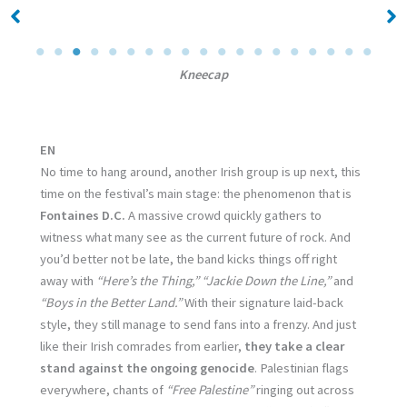
No Caption
No Caption
Kneecap
EN
No time to hang around, another Irish group is up next, this
time on the festival’s main stage: the phenomenon that is
Fontaines D.C.
A massive crowd quickly gathers to
witness what many see as the current future of rock. And
you’d better not be late, the band kicks things off right
away with
“Here’s the Thing,” “Jackie Down the Line,”
and
“Boys in the Better Land.”
With their signature laid-back
style, they still manage to send fans into a frenzy. And just
like their Irish comrades from earlier,
they take a clear
stand against the ongoing genocide
. Palestinian flags
everywhere, chants of
“Free Palestine”
ringing out across