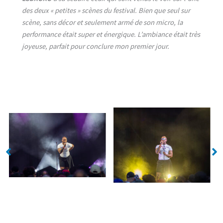
des deux « petites » scènes du festival. Bien que seul sur
scène, sans décor et seulement armé de son micro, la
performance était super et énergique. L’ambiance était très
joyeuse, parfait pour conclure mon premier jour.
No Caption
No Caption