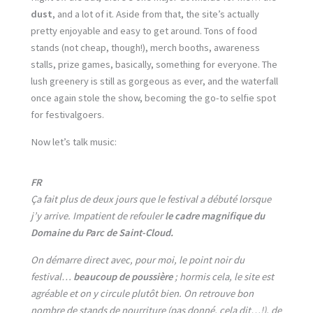
dust
, and a lot of it. Aside from that, the site’s actually
pretty enjoyable and easy to get around. Tons of food
stands (not cheap, though!), merch booths, awareness
stalls, prize games, basically, something for everyone. The
lush greenery is still as gorgeous as ever, and the waterfall
once again stole the show, becoming the go-to selfie spot
for festivalgoers.
Now let’s talk music:
FR
Ça fait plus de deux jours que le festival a débuté lorsque
j’y arrive. Impatient de refouler
le cadre magnifique du
Domaine du Parc de Saint-Cloud.
On démarre direct avec, pour moi, le point noir du
festival…
beaucoup de poussière
; hormis cela, le site est
agréable et on y circule plutôt bien. On retrouve bon
nombre de stands de nourriture (pas donné, cela dit…!), de