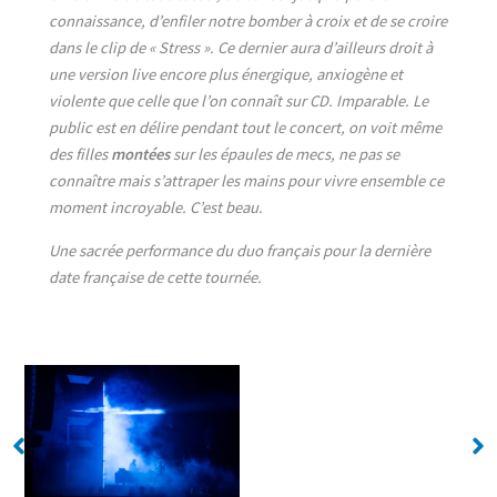
connaissance, d’enfiler notre bomber à croix et de se croire
dans le clip de « Stress ». Ce dernier aura d’ailleurs droit à
une version live encore plus énergique, anxiogène et
violente que celle que l’on connaît sur CD. Imparable. Le
public est en délire pendant tout le concert, on voit même
des filles
montées
sur les épaules de mecs, ne pas se
connaître mais s’attraper les mains pour vivre ensemble ce
moment incroyable. C’est beau.
Une sacrée performance du duo français pour la dernière
date française de cette tournée.
No Caption
No Caption