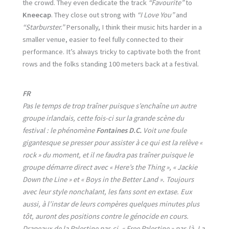
the crowd. They even dedicate the track
“Favourite”
to
Kneecap
. They close out strong with
“I Love You”
and
“Starburster.”
Personally, I think their music hits harder in a
smaller venue, easier to feel fully connected to their
performance. It’s always tricky to captivate both the front
rows and the folks standing 100 meters back at a festival.
FR
Pas le temps de trop traîner puisque s’enchaîne un autre
groupe irlandais, cette fois-ci sur la grande scène du
festival : le phénomène
Fontaines D.C.
Voit une foule
gigantesque se presser pour assister à ce qui est la relève «
rock » du moment, et il ne faudra pas traîner puisque le
groupe démarre direct avec « Here’s the Thing », « Jackie
Down the Line » et « Boys in the Better Land ». Toujours
avec leur style nonchalant, les fans sont en extase. Eux
aussi, à l’instar de leurs compères quelques minutes plus
tôt, auront des positions contre le génocide en cours.
Drapeaux de la Palestine par-ci, « Free Palestine » par-là. La