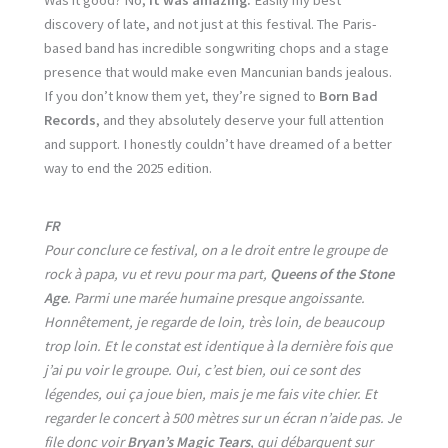
discovery of late, and not just at this festival. The Paris-
based band has incredible songwriting chops and a stage
presence that would make even Mancunian bands jealous.
If you don’t know them yet, they’re signed to
Born Bad
Records
, and they absolutely deserve your full attention
and support. I honestly couldn’t have dreamed of a better
way to end the 2025 edition.
FR
Pour conclure ce festival, on a le droit entre le groupe de
rock à papa, vu et revu pour ma part,
Queens of the Stone
Age
. Parmi une marée humaine presque angoissante.
Honnêtement, je regarde de loin, très loin, de beaucoup
trop loin. Et le constat est identique à la dernière fois que
j’ai pu voir le groupe. Oui, c’est bien, oui ce sont des
légendes, oui ça joue bien, mais je me fais vite chier. Et
regarder le concert à 500 mètres sur un écran n’aide pas. Je
file donc voir
Bryan’s Magic Tears
, qui débarquent sur