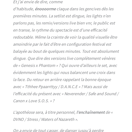
Et j’ai envie de dire, comme
d’habitude,
énoooorme
claque dans les gencives dès les
premières minutes. La setlist est dingue, les lights n’en
parlons pas, les remix/versions live bien vnr, le public est
en transe, le rythme du spectacle est d’une efficacité
redoutable. Même la crainte de voir la qualité visuelle être
amoindrie par le fait d’être en configuration festival est
balayée au bout de quelques minutes. Tout est absolument
dingue. Que dire des versions live complètement vénères
de « Genesis x Phantom » ? Qui ouvre d’ailleurs le set, avec
évidemment les lights qui nous balancent une croix dans
la face. Du retour en arrière rappelant la bonne époque
avec « Tthhee Ppaarrttyy / D.A.N.C.E » ? Mais aussi de
l’efficacité du présent avec « Neverender / Safe and Sound /
Canon x Love S.O.S. » ?
L’apothéose sera, à titre personnel,
l’enchaînement
de «
DVNO / Stress / Waters of Nazareth ».
On a envie de tout casser, de danser jusqu’à perdre