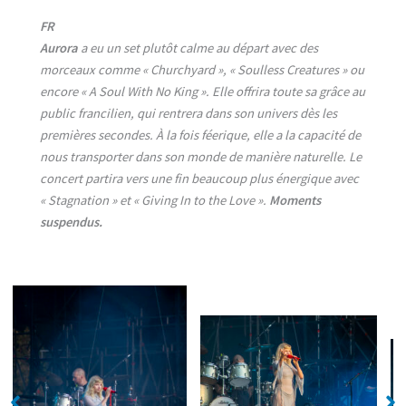
FR
Aurora
a eu un set plutôt calme au départ avec des
morceaux comme « Churchyard », « Soulless Creatures » ou
encore « A Soul With No King ». Elle offrira toute sa grâce au
public francilien, qui rentrera dans son univers dès les
premières secondes. À la fois féerique, elle a la capacité de
nous transporter dans son monde de manière naturelle. Le
concert partira vers une fin beaucoup plus énergique avec
« Stagnation » et « Giving In to the Love ».
Moments
suspendus.
No Caption
No Caption