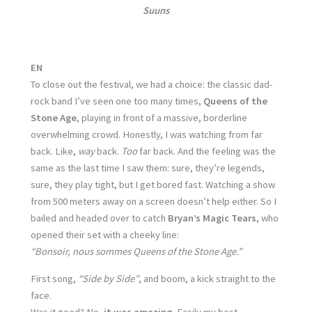
Suuns
EN
To close out the festival, we had a choice: the classic dad-
rock band I’ve seen one too many times,
Queens of the
Stone Age
, playing in front of a massive, borderline
overwhelming crowd. Honestly, I was watching from far
back. Like,
way
back.
Too
far back. And the feeling was the
same as the last time I saw them: sure, they’re legends,
sure, they play tight, but I get bored fast. Watching a show
from 500 meters away on a screen doesn’t help either. So I
bailed and headed over to catch
Bryan’s Magic Tears
, who
opened their set with a cheeky line:
“Bonsoir, nous sommes Queens of the Stone Age.”
First song,
“Side by Side”
, and boom, a kick straight to the
face.
Was it good? No,
it was amazing.
Easily my best