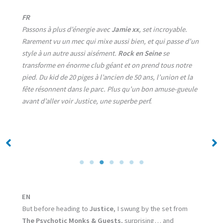
FR
Passons à plus d’énergie avec
Jamie xx
, set incroyable.
Rarement vu un mec qui mixe aussi bien, et qui passe d’un
style à un autre aussi aisément.
Rock en Seine
se
transforme en énorme club géant et on prend tous notre
pied. Du kid de 20 piges à l’ancien de 50 ans, l’union et la
fête résonnent dans le parc. Plus qu’un bon amuse-gueule
avant d’aller voir Justice, une superbe perf.
No Caption
No Caption
EN
But before heading to
Justice
, I swung by the set from
The Psychotic Monks & Guests
, surprising… and