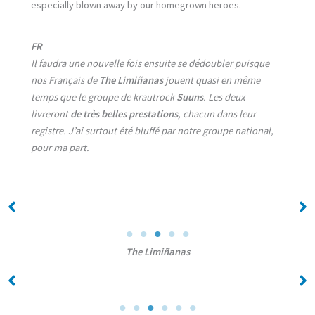
especially blown away by our homegrown heroes.
FR
Il faudra une nouvelle fois ensuite se dédoubler puisque
nos Français de
The Limiñanas
jouent quasi en même
temps que le groupe de krautrock
Suuns
. Les deux
livreront
de très belles prestations
, chacun dans leur
registre. J’ai surtout été bluffé par notre groupe national,
pour ma part.
No Caption
No Caption
The Limiñanas
No Caption
No Caption