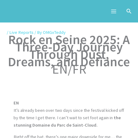
Skip
to
content
/
Live Reports
/ By
OMGxTeddy
Rock en Seine 2025: A
Three-Day Journey
Through Dust,
Dreams, and Defiance
EN/FR
EN
It’s already been over two days since the festival kicked off
by the time I get there. I can’t wait to set foot again in
the
stunning Domaine du Parc de Saint-Cloud.
Right off the bat, there’s one major downside for me… the