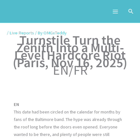
Skip
to
content
/
Live Reports
/ By
OMGxTeddy
Turnstile Turn the
Zénith Into a Multi-
Level Hardcore Riot
(Paris, Nov 16, 2025)
EN/FR
EN
This date had been circled on the calendar for months by
fans of the Baltimore band. The hype was already through
the roof long before the doors even opened. Everyone
wanted to be there, and plenty of people were still