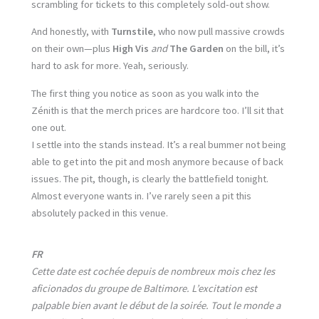
scrambling for tickets to this completely sold-out show.
And honestly, with
Turnstile
, who now pull massive crowds
on their own—plus
High Vis
and
The Garden
on the bill, it’s
hard to ask for more. Yeah, seriously.
The first thing you notice as soon as you walk into the
Zénith is that the merch prices are hardcore too. I’ll sit that
one out.
I settle into the stands instead. It’s a real bummer not being
able to get into the pit and mosh anymore because of back
issues. The pit, though, is clearly the battlefield tonight.
Almost everyone wants in. I’ve rarely seen a pit this
absolutely packed in this venue.
FR
Cette date est cochée depuis de nombreux mois chez les
aficionados du groupe de Baltimore. L’excitation est
palpable bien avant le début de la soirée. Tout le monde a