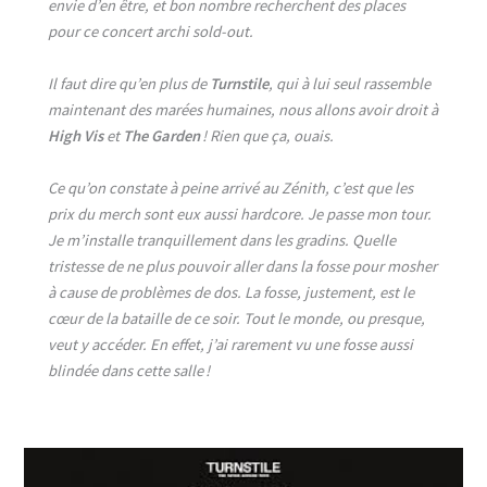
envie d’en être, et bon nombre recherchent des places
pour ce concert archi sold-out.
Il faut dire qu’en plus de
Turnstile
, qui à lui seul rassemble
maintenant des marées humaines, nous allons avoir droit à
High Vis
et
The Garden
! Rien que ça, ouais.
Ce qu’on constate à peine arrivé au Zénith, c’est que les
prix du merch sont eux aussi hardcore. Je passe mon tour.
Je m’installe tranquillement dans les gradins. Quelle
tristesse de ne plus pouvoir aller dans la fosse pour mosher
à cause de problèmes de dos. La fosse, justement, est le
cœur de la bataille de ce soir. Tout le monde, ou presque,
veut y accéder. En effet, j’ai rarement vu une fosse aussi
blindée dans cette salle !