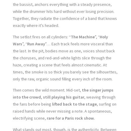
the bassist, anchors everything with a steady presence,
while the drummer hits hard without ever losing precision.
Together, they radiate the confidence of a band that knows
exactly where it’s headed.
The setlist fires on all cylinders: “
The Machine
”, “
Holy
Wars
”, “
Run Away
”… Each track feels more visceral than
the last. In the pit, bodies move as one, voices shout back
the choruses, and red-and-white lights slice through the
haze, creating a scene that feels almost cinematic. At
times, the smoke is so thick you barely see the silhouettes,
only the raw, organic sound filling every inch of the room.
Then comes the wild moment. Mid-set,
the singer jumps
into the crowd, still playing his guitar
, weaving through
the fans before being
lifted back to the stage
, surfing on
raised hands while never missing a note. A spontaneous,
electrifying scene,
rare for a Paris rock show.
What stands out most, though, is the authenticity. Between