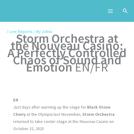
Skip
to
content
/
Live Reports
/ By
Jolina
Storm Orchestra at
the Nouveau Casino:
A Perfectly Controlled
Chaos of Sound and
Emotion
EN/FR
EN
Just days after warming up the stage for
Black Stone
Cherry
at the Olympia last November,
Storm Orchestra
returned to take center stage at the Nouveau Casino on
October 15, 2025