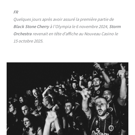
FR
Quelques jours après avoir assuré la première partie de
Black Stone Cherry
à l’Olympia le 6 novembre 2024,
Storm
Orchestra
revenait en tête d’affiche au Nouveau Casino le
15 octobre 2025.