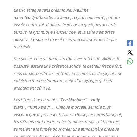
Le trio attaque sans préambule.
Maxime
(
chanteur/guitariste)
s’avance, regard concentré, guitare
vissée contre lui. Il plante le décor en quelques accords
tendus, la rythmique s’enclenche, et la salle s’embrase
aussitôt. Le son est massif mais précis, une vraie claque
maîtrisée.
Sur scène, chacun tient son rôle avec intensité.
Adrien
, le
bassiste, assure une présence solide, le batteur frappe fort,
sans jamais perdre le contrôle. Ensemble, ils dégagent une
cohésion impressionnante, celle d’un groupe qui sait
exactement où il va.
Les titres s’enchaînent :
“The Machine”
,
“Holy
Wars”
,
“Run Away”
… Chaque morceau semble plus
viscéral que le précédent. Dans la fosse, les corps bougent,
les refrains sont repris, et les lumières rouges et blanches
se mêlent à la fumée pour créer une atmosphère presque
cinématographique. À certains moments, on distingue à