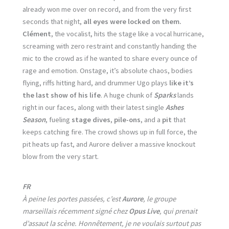
already won me over on record, and from the very first
seconds that night,
all eyes were locked on them.
Clément
, the vocalist, hits the stage like a vocal hurricane,
screaming with zero restraint and constantly handing the
mic to the crowd as if he wanted to share every ounce of
rage and emotion. Onstage, it’s absolute chaos, bodies
flying, riffs hitting hard, and drummer Ugo plays
like it’s
the last show of his life
. A huge chunk of
Sparks
lands
right in our faces, along with their latest single
Ashes
Season
, fueling
stage dives
,
pile-ons
, and a
pit
that
keeps catching fire. The crowd shows up in full force, the
pit heats up fast, and Aurore deliver a massive knockout
blow from the very start.
FR
À peine les portes passées, c’est
Aurore
, le groupe
marseillais récemment signé chez
Opus Live
, qui prenait
d’assaut la scène. Honnêtement, je ne voulais surtout pas