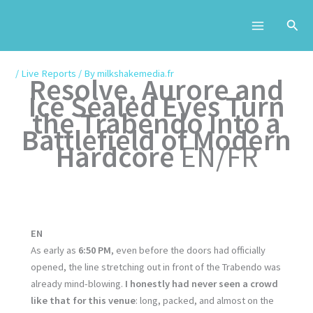
Skip
to
content
/
Live Reports
/ By
milkshakemedia.fr
Resolve, Aurore and
Ice Sealed Eyes Turn
the Trabendo Into a
Battlefield of Modern
Hardcore
EN/FR
EN
As early as
6:50 PM
, even before the doors had officially
opened, the line stretching out in front of the Trabendo was
already mind-blowing.
I honestly had never seen a crowd
like that for this venue
: long, packed, and almost on the