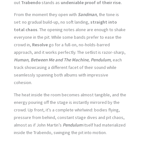
out
Trabendo
stands as
undeniable proof of their rise.
From the moment they open with
Sandman
, the tone is
set: no gradual build-up, no soft landing,
straight into
total chaos
. The opening notes alone are enough to shake
everyone in the pit. While some bands prefer to ease the
crowd in,
Resolve
go for a full-on, no-holds-barred
approach, and it works perfectly. The setlist is razor-sharp,
Human
,
Between Me and The Machine
,
Pendulum
, each
track showcasing a different facet of their sound while
seamlessly spanning both albums with impressive
cohesion.
The heat inside the room becomes almost tangible, and the
energy pouring off the stage is instantly mirrored by the
crowd. Up front, it’s a complete whirlwind: bodies flying,
pressure from behind, constant stage dives and pit chaos,
almost as if John Martin’s
Pendulum
itself had materialized
inside the Trabendo, swinging the pit into motion.