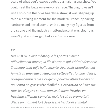
scale of what you’d expect outside a major arena show. You
could feel the buzz on everyone’s face. That night wasn’t
just a sold-out
Resolve headline show
, it was shaping up
to be a defining moment for the modern French-speaking
hardcore and metal scene. With so many key figures from
the scene and the industry in attendance, it was clear this
wasn’t just another gig, but a can’t-miss event.
FR
Dès
18 h 50
, avant même que les portes n’aient
officiellement ouvert, la file d’attente qui s’étirait devant le
Trabendo était déjà hallucinante. Je n’avais honnêtement
jamais vu une telle queue pour cette salle
: longue, dense,
presque comparable à ce qu’on pourrait attendre devant
un Zénith en grosse tête d’affiche. L’excitation se lisait sur
tous les visages : ce soir, non seulement
Resolve en
headline affichait complet
, mais la soirée promettait
d’être un moment fort de la scène hardcore et metal