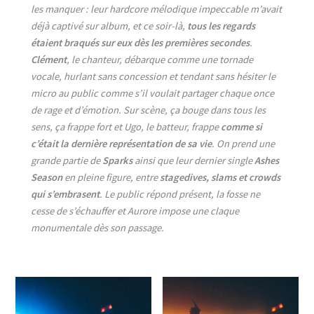
les manquer : leur hardcore mélodique impeccable m’avait
déjà captivé sur album, et ce soir-là,
tous les regards
étaient braqués sur eux dès les premières secondes
.
Clément
, le chanteur, débarque comme une tornade
vocale, hurlant sans concession et tendant sans hésiter le
micro au public comme s’il voulait partager chaque once
de rage et d’émotion. Sur scène, ça bouge dans tous les
sens, ça frappe fort et Ugo, le batteur, frappe
comme si
c’était la dernière représentation de sa vie
. On prend une
grande partie de
Sparks
ainsi que leur dernier single
Ashes
Season
en pleine figure, entre
stagedives, slams et crowds
qui s’embrasent
. Le public répond présent, la fosse ne
cesse de s’échauffer et Aurore impose une claque
monumentale dès son passage.