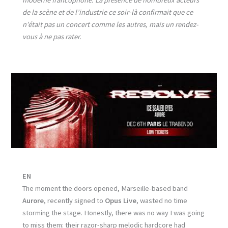
moderne francophone. La présence de nombreux acteurs
de la scène et de l’industrie ce soir-là confirmait que ce
n’était pas un concert comme les autres, mais un rendez-
vous à ne pas rater.
EN
The moment the doors opened, Marseille-based band
Aurore
, recently signed to
Opus Live
, wasted no time
storming the stage. Honestly, there was no way I was going
to miss them: their razor-sharp melodic hardcore had