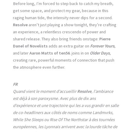
Before long, I’m forced to step back to catch my breath,
get some space, and protect my gear, because in this
raging human tide, the intensity never dips for a second.
Resolve
aren’t just playing a show tonight, they’re crafting
an experience, a relentless crescendo of power and
shared release. They also bring friends onstage:
Pierre
Danel of Novelists
adds an extra guitar on
Forever Yours
,
and later
Aaron Matts of ten56
. joins in on
Older Days
,
creating rare, powerful moments of connection that push
the atmosphere even further.
FR
Quand vient le moment d’accueillir
Resolve
, l’ambiance
est déjà à son paroxysme. Avec plus de dix ans
d’expérience et une trajectoire qui les a vus grandir en salle
de co-headliners aux côtés de noms comme Landmvrks,
While She Sleeps ou Rise Of The Northstar à des tournées
européennes, les Lyonnais arrivent avec la lourde tâche de