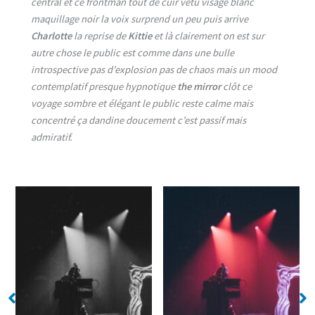
central et ce frontman tout de cuir vêtu visage blanc
maquillage noir la voix surprend un peu puis arrive
Charlotte
la reprise de
Kittie
et là clairement on est sur
autre chose le public est comme dans une bulle
introspective pas d’explosion pas de chaos mais un mood
contemplatif presque hypnotique
the mirror
clôt ce
voyage sombre et élégant le public reste calme mais
concentré ça dandine doucement c’est passif mais
admiratif.
No Caption
No Caption