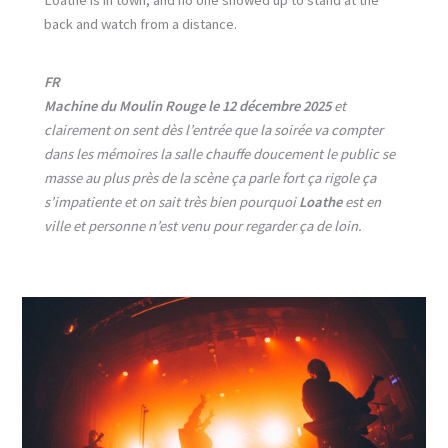
back and watch from a distance.
FR
Machine du Moulin Rouge le 12 décembre 2025
et
clairement on sent dès l’entrée que la soirée va compter
dans les mémoires la salle chauffe doucement le public se
masse au plus près de la scène ça parle fort ça rigole ça
s’impatiente et on sait très bien pourquoi
Loathe
est en
ville et personne n’est venu pour regarder ça de loin.