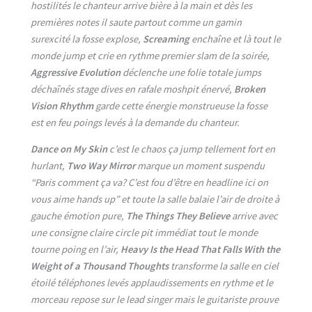
hostilités le chanteur arrive bière à la main et dès les
premières notes il saute partout comme un gamin
surexcité la fosse explose,
Screaming
enchaîne et là tout le
monde jump et crie en rythme premier slam de la soirée,
Aggressive Evolution
déclenche une folie totale jumps
déchaînés stage dives en rafale moshpit énervé,
Broken
Vision Rhythm
garde cette énergie monstrueuse la fosse
est en feu poings levés à la demande du chanteur.
Dance on My Skin
c’est le chaos ça jump tellement fort en
hurlant,
Two Way Mirror
marque un moment suspendu
“Paris comment ça va? C’est fou d’être en headline ici on
vous aime hands up” et toute la salle balaie l’air de droite à
gauche émotion pure,
The Things They Believe
arrive avec
une consigne claire circle pit immédiat tout le monde
tourne poing en l’air,
Heavy Is the Head That Falls With the
Weight of a Thousand Thoughts
transforme la salle en ciel
étoilé téléphones levés applaudissements en rythme et le
morceau repose sur le lead singer mais le guitariste prouve