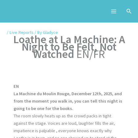
Skip
to
content
/
Live Reports
/ By
Gladyce
Loathe at La Machine: A
Night to Be Felt, Not
Watched
EN/FR
EN
La Machine du Moulin Rouge, December 12th, 2025, and
from the moment you walk in, you can tell this night is
going to be one for the books.
The room slowly heats up as the crowd packs in tight
against the stage. Voices are loud, laughter fills the air,
impatience is palpable , everyone knows exactly why
Loathe is in town, and no one showed up to stand at the