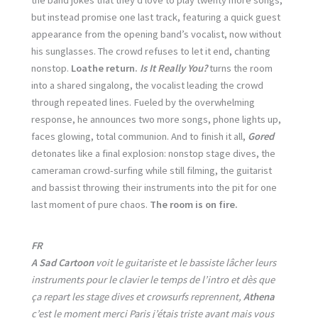
but instead promise one last track, featuring a quick guest
appearance from the opening band’s vocalist, now without
his sunglasses. The crowd refuses to let it end, chanting
nonstop.
Loathe return.
Is It Really You?
turns the room
into a shared singalong, the vocalist leading the crowd
through repeated lines. Fueled by the overwhelming
response, he announces two more songs, phone lights up,
faces glowing, total communion. And to finish it all,
Gored
detonates like a final explosion: nonstop stage dives, the
cameraman crowd-surfing while still filming, the guitarist
and bassist throwing their instruments into the pit for one
last moment of pure chaos.
The room is on fire.
FR
A Sad Cartoon
voit le guitariste et le bassiste lâcher leurs
instruments pour le clavier le temps de l’intro et dès que
ça repart les stage dives et crowsurfs reprennent,
Athena
c’est le moment merci Paris j’étais triste avant mais vous