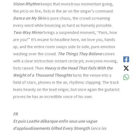
Vision Rhythm
keeps that monstrous momentum going,
the pit is on fire, fists in the air on the singer’s command.
Dance on My Skin
is pure chaos, the crowd screaming
every word while bouncing as hard as humanly possible.
Two-Way Mirror
brings a suspended moment, “Paris, how
are you?” It’s insane to headline here, we love you, hands
up, and the entire room sways side to side, pure emotion
washing over the crowd.
The Things They Believe
comes
with a clear instruction: instant circle pit, everyone moving,
fists raised. Then
Heavy Is the Head That Falls With the
Weight of a Thousand Thoughts
turns the venue into a
field of stars, phones in the air, rhythmic clapping. The track
leans heavily on the lead singer, but once again the guitarist
proves he has an incredible voice of his own.
FR
Et puis Loathe débarque enfin sous une vague
d’applaudissements
Gifted Every Strength
lance les