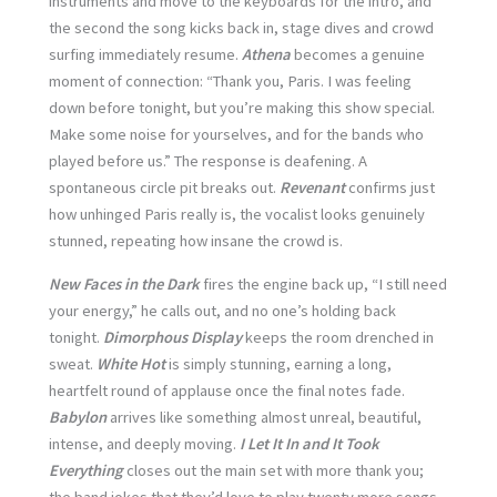
instruments and move to the keyboards for the intro, and
the second the song kicks back in, stage dives and crowd
surfing immediately resume.
Athena
becomes a genuine
moment of connection: “Thank you, Paris. I was feeling
down before tonight, but you’re making this show special.
Make some noise for yourselves, and for the bands who
played before us.” The response is deafening. A
spontaneous circle pit breaks out.
Revenant
confirms just
how unhinged Paris really is, the vocalist looks genuinely
stunned, repeating how insane the crowd is.
New Faces in the Dark
fires the engine back up, “I still need
your energy,” he calls out, and no one’s holding back
tonight.
Dimorphous Display
keeps the room drenched in
sweat.
White Hot
is simply stunning, earning a long,
heartfelt round of applause once the final notes fade.
Babylon
arrives like something almost unreal, beautiful,
intense, and deeply moving.
I Let It In and It Took
Everything
closes out the main set with more thank you;
the band jokes that they’d love to play twenty more songs,