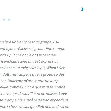
No Caption
 malgré
Rob
encore sous grippe,
Cali
ent hyper réactive et je dandine comme
nds up lancé par le bassiste et des
rn
enchaîne avec un feat express du
clenche un méga circle pit,
When I Get
r,
Vultures
rappelle que le groupe a des
oser,
Bulletproof
provoque un jump
eillie comme un titre que tout le monde
r le temps de souffler ni de niaiser,
Love
e crampe bien vénère de
Rob
et pendant
ime la fosse avant que
Rob
demande si on