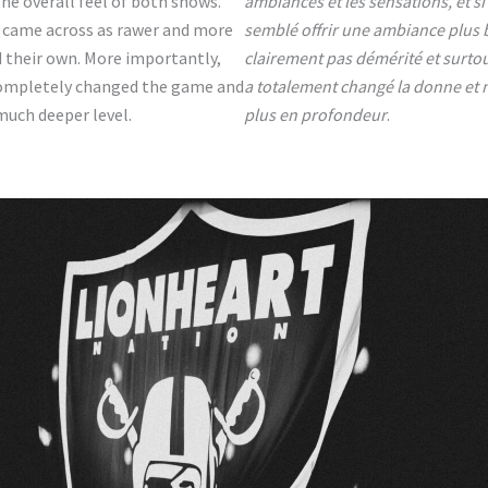
he overall feel of both shows.
ambiances et les sensations, et si 
y came across as rawer and more
semblé offrir une ambiance plus b
 their own. More importantly,
clairement pas démérité et surtou
 completely changed the game and
a totalement changé la donne et 
much deeper level.
plus en profondeur
.