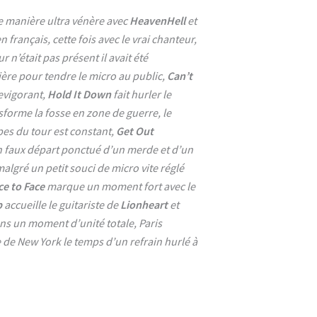
e manière ultra vénère avec
HeavenHell
et
 français, cette fois avec le vrai chanteur,
r n’était pas présent il avait été
rière pour tendre le micro au public,
Can’t
evigorant,
Hold It Down
fait hurler le
sforme la fosse en zone de guerre, le
pes du tour est constant,
Get Out
un faux départ ponctué d’un merde et d’un
malgré un petit souci de micro vite réglé
ce to Face
marque un moment fort avec le
p
accueille le guitariste de
Lionheart
et
ns un moment d’unité totale, Paris
de New York le temps d’un refrain hurlé à