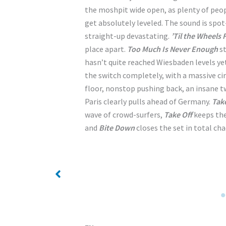
the moshpit wide open, as plenty of peop
get absolutely leveled. The sound is spot
straight-up devastating.
’Til the Wheels F
place apart.
Too Much Is Never Enough
st
hasn’t quite reached Wiesbaden levels ye
the switch completely, with a massive ci
floor, nonstop pushing back, an insane 
Paris clearly pulls ahead of Germany.
Tak
wave of crowd-surfers,
Take Off
keeps the
and
Bite Down
closes the set in total ch
No Caption