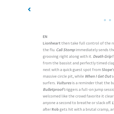
No Caption
EN
Lionheart
then take full control of the
the flu.
Cali Stomp
immediately sends the 
grooving right along with it.
Death Grip
f
from the bassist and perfectly timed cla
next with a quick guest spot from
Slope
’
massive circle pit, while
When I Get Out
s
surfers.
Vultures
is a reminder that the 
Bulletproof
triggers a full-on jump sessi
welcomed like the crowd favorite it clearl
anyone a second to breathe or slack off.
L
after
Rob
gets hit with a brutal cramp, an