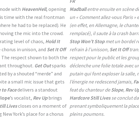
FR
 mode with
HeavenHell
, opening
Madball
entre ensuite en scène d
his time with the real frontman
un « Comment allez-vous Paris » en
here he had to be replaced). He
(en effet, en Allemagne, le chanteu
hoving the mic into the crowd.
remplacé), il saute à la crash bar
rating level of chaos,
Hold It
Stop Won’t Stop
met un bordel r
 chorus in unison, and
Set It Off
refrain à l’unisson,
Set It Off
tran
e. The respect shown to both the
respect pour le public et les grou
tant throughout.
Get Out
sparks
déclenche une folie totale avec 
uated by a shouted “merde” and
putain qui font exploser la salle, 
te a small mic issue that gets
l’énergie ne redescend jamais,
Fa
 to Face
delivers a standout
feat du chanteur de
Slope
,
Rev U
lope
’s vocalist,
Rev Up
brings
Hardcore Still Lives
se conclut da
ill Lives
closes on a moment of
prenant symboliquement la place 
g New York’s place for a chorus
pleins poumons.