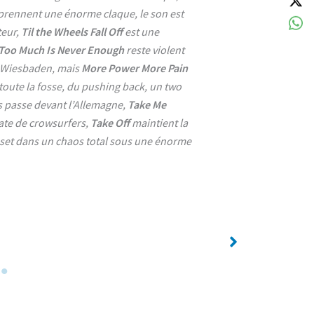
 prennent une énorme claque, le son est
teur,
Til the Wheels Fall Off
est une
Too Much Is Never Enough
reste violent
e Wiesbaden, mais
More Power More Pain
 toute la fosse, du pushing back, un two
is passe devant l’Allemagne,
Take Me
te de crowsurfers,
Take Off
maintient la
 set dans un chaos total sous une énorme
No Caption