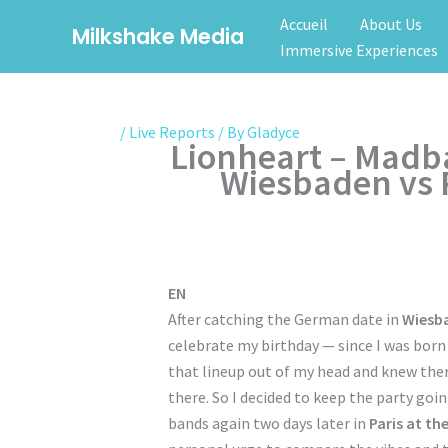
Skip
Accueil
About Us
Milkshake Media
to
Immersive Experiences
content
/
Live Reports
/ By
Gladyce
Lionheart – Madba
Wiesbaden vs 
EN
After catching the German date in
Wiesb
celebrate my birthday — since I was born 
that lineup out of my head and knew the
there. So I decided to keep the party goi
bands again two days later in
Paris at th