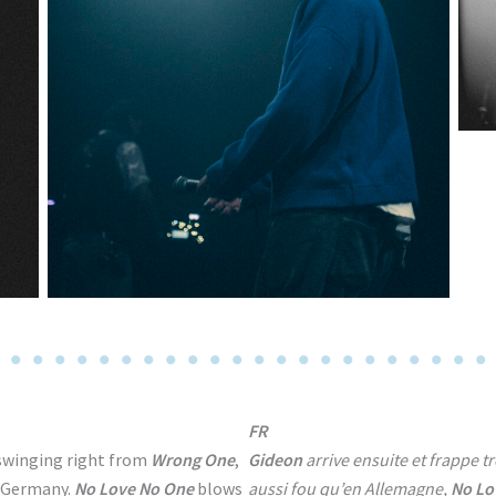
FR
swinging right from
Wrong One
,
Gideon
arrive ensuite et frappe tr
n Germany.
No Love No One
blows
aussi fou qu’en Allemagne,
No Lo