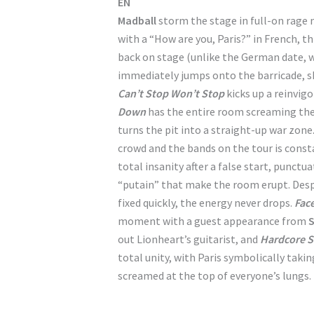
EN
Madball
storm the stage in full-on rage
with a “How are you, Paris?” in French, t
back on stage (unlike the German date, w
immediately jumps onto the barricade, s
Can’t Stop Won’t Stop
kicks up a reinvigo
Down
has the entire room screaming the
turns the pit into a straight-up war zon
crowd and the bands on the tour is cons
total insanity after a false start, punct
“putain” that make the room erupt. Despi
fixed quickly, the energy never drops.
Face
moment with a guest appearance from
S
out Lionheart’s guitarist, and
Hardcore St
total unity, with Paris symbolically takin
screamed at the top of everyone’s lungs.