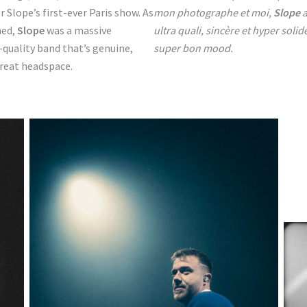
r Slope’s first-ever Paris show. As
mon photographe et moi,
Slope
a
ned,
Slope
was a massive
ultra quali, sincère et hyper sol
h-quality band that’s genuine,
super bon mood.
 great headspace.
No Caption