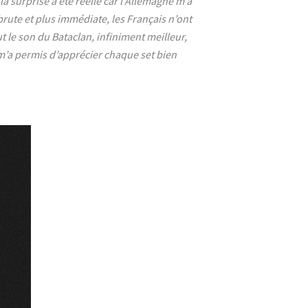
la surprise a été réelle car l’Allemagne m’a
rute et plus immédiate, les Français n’ont
t le son du Bataclan, infiniment meilleur,
m’a permis d’apprécier chaque set bien