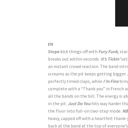
EN
Slope
kick things off with
Fury Funk
, sta
breaks out within seconds.
It’s Tickin’
set
an instant crowd reaction. The band intr
screams as the pit keeps getting bigger.
perfectly timed claps, while
I’m Fine
brin
complete with a “Thank you” in French a
all the bands on the bill. The energy is a
in the pit.
Just Do You
hits way harder th
the floor into full-on two-step mode.
N
heavy, capped off with a heartfelt thank-
back at the band at the top of everyone’s