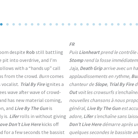
No Caption
FR
 room despite
Rob
still battling
Puis
Lionheart
prend le contrôle
pit into overdrive, and I’m
Stomp
rend la fosse immédiatem
ollows with a “hands up” call
Jaja,
Death Grip
arrive avec un ha
ps from the crowd.
Burn
comes
applaudissements en rythme,
Bu
s vocalist.
Trial By Fire
ignites a
chanteur de
Slope
,
Trial By Fire
dé
ees wave after wave of crowd-
Out
voit les crowsurfs s’enchaîne
band has new material coming,
nouvelles chansons à nous prop
on, and
Live By The Gun
is
général,
Live By The Gun
est accu
y is.
Lifer
rolls in without giving
adore,
Lifer
s’enchaîne sans laisse
ove Don’t Live Here
kicks off
Don’t Live Here
démarre après un
d for a few seconds the bassist
quelques secondes le bassiste an