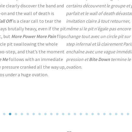
le clearly discover the band and
certains découvrent le groupe et
-on and the wall of death is
parfait et le wall of death dévasta
all Off
is a clear call to tear the
invitation claire à tout retourner,
ays brutally heavy, even if the pit
même si le pit n’égale pas encor
t, but
More Power More Pain
flips
change tout avec un circle pit sur
rcle pit swallowing the whole
step infernal et là clairement Par
two-step, and that’s the moment
enchaîne avec une vague immédia
e Me
follows with an immediate
pression et
Bite Down
termine le
 pressure cranked all the way up,
ovation.
aos under a huge ovation.
No Caption