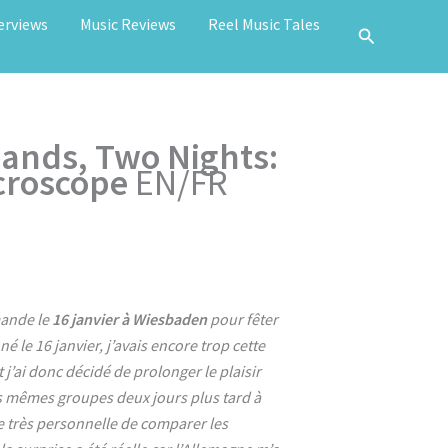
erviews
Music Reviews
Reel Music Tales
Bands, Two Nights:
croscope
EN/FR
mande le
16 janvier à Wiesbaden
pour fêter
é le 16 janvier, j’avais encore trop cette
t j’ai donc décidé de prolonger le plaisir
s mêmes groupes deux jours plus tard à
ie très personnelle de comparer les