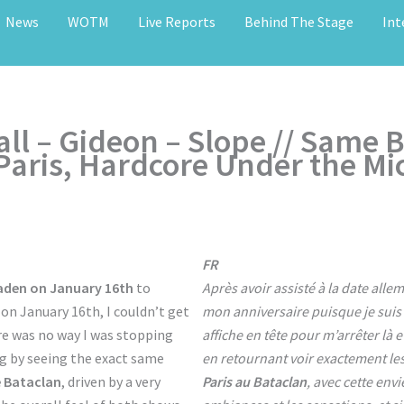
News
WOTM
Live Reports
Behind The Stage
Int
ll – Gideon – Slope // Same 
Paris, Hardcore Under the Mi
FR
aden on January 16th
to
Après avoir assisté à la date alle
on January 16th, I couldn’t get
mon anniversaire puisque je suis n
re was no way I was stopping
affiche en tête pour m’arrêter là e
ng by seeing the exact same
en retournant voir exactement le
e Bataclan
, driven by a very
Paris au Bataclan
, avec cette env