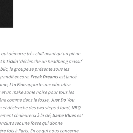
qui démarre très chill avant qu’un pit ne
It’s Tickin’
déclenche un headbang massif
blic, le groupe se présente sous les
agrandit encore,
Freak Dreams
est lancé
thme,
I’m Fine
apporte une vibe ultra
s et un make some noise pour tous les
scène comme dans la fosse,
Just Do You
 et déclenche des two steps à fond,
NBQ
iement chaleureux à la clé,
Same Blues
est
nclut avec une fosse qui donne
e fois à Paris. En ce qui nous concerne,