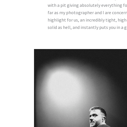
with a pit giving absolutely everything fo
far as my photographer and I are concer
highlight for us, an incredibly tight, hig
solid as hell, and instantly puts you in a
No Caption