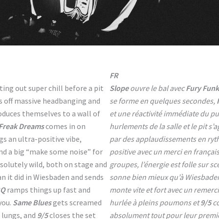
FR
rting out super chill before a pit
Slope
ouvre le bal avec
Fury Funk
s off massive headbanging and
se forme en quelques secondes,
oduces themselves to a wall of
et une réactivité immédiate du pu
Freak Dreams
comes in on
hurlements de la salle et le pit s’
gs an ultra-positive vibe,
par des applaudissements en ry
nd a big “make some noise” for
positive avec un merci en françai
bsolutely wild, both on stage and
groupes, l’énergie est folle sur 
an it did in Wiesbaden and sends
sonne bien mieux qu’à Wiesbaden
BQ
ramps things up fast and
monte vite et fort avec un remerc
you.
Same Blues
gets screamed
hurlée à pleins poumons et
9/5
co
 lungs, and
9/5
closes the set
absolument tout pour leur premièr