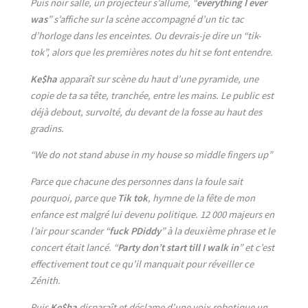
Puis noir salle, un projecteur s’allume, “
everything I ever
was
” s’affiche sur la scène accompagné d’un tic tac
d’horloge dans les enceintes. Ou devrais-je dire un “tik-
tok”, alors que les premières notes du hit se font entendre.
Ke$ha
apparaît sur scène du haut d’une pyramide, une
copie de ta sa tête, tranchée, entre les mains. Le public est
déjà debout, survolté, du devant de la fosse au haut des
gradins.
“We do not stand abuse in my house so middle fingers up”
Parce que chacune des personnes dans la foule sait
pourquoi, parce que
Tik tok
, hymne de la fête de mon
enfance est malgré lui devenu politique. 12 000 majeurs en
l’air pour scander “
fuck PDiddy
” à la deuxième phrase et le
concert était lancé. “
Party don’t start till I walk in
” et c’est
effectivement tout ce qu’il manquait pour réveiller ce
Zénith.
Puis
Ke$ha
disparaît et déclame d’une voix robotique un