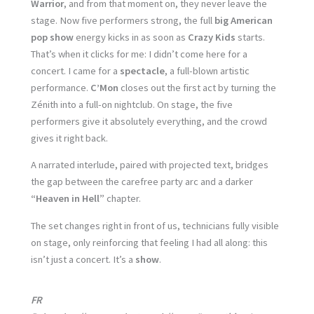
Warrior
, and from that moment on, they never leave the
stage. Now five performers strong, the full
big American
pop show
energy kicks in as soon as
Crazy Kids
starts.
That’s when it clicks for me: I didn’t come here for a
concert. I came for a
spectacle
, a full-blown artistic
performance.
C’Mon
closes out the first act by turning the
Zénith into a full-on nightclub. On stage, the five
performers give it absolutely everything, and the crowd
gives it right back.
A narrated interlude, paired with projected text, bridges
the gap between the carefree party arc and a darker
“Heaven in Hell”
chapter.
The set changes right in front of us, technicians fully visible
on stage, only reinforcing that feeling I had all along: this
isn’t just a concert. It’s a
show
.
FR