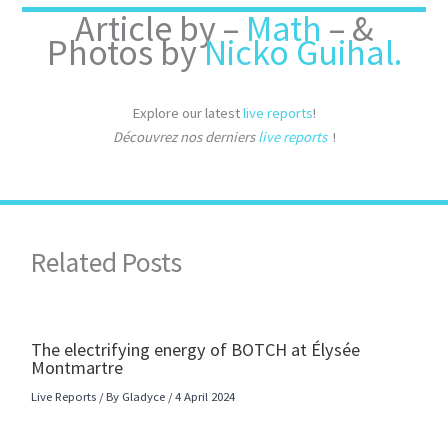
Article by –
Math
– &
Photos by
Nicko Guihal.
Explore our latest
live reports
!
Découvrez nos derniers
live reports
!
Related Posts
The electrifying energy of BOTCH at Élysée
Montmartre
Live Reports
/ By
Gladyce
/
4 April 2024