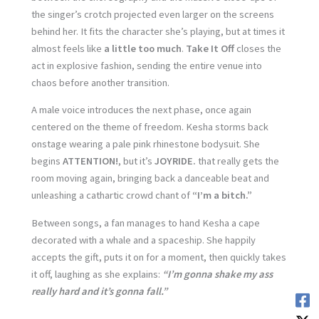
the singer’s crotch projected even larger on the screens
behind her. It fits the character she’s playing, but at times it
almost feels like
a little too much
.
Take It Off
closes the
act in explosive fashion, sending the entire venue into
chaos before another transition.
A male voice introduces the next phase, once again
centered on the theme of freedom. Kesha storms back
onstage wearing a pale pink rhinestone bodysuit. She
begins
ATTENTION!
, but it’s
JOYRIDE.
that really gets the
room moving again, bringing back a danceable beat and
unleashing a cathartic crowd chant of
“I’m a bitch.”
Between songs, a fan manages to hand Kesha a cape
decorated with a whale and a spaceship. She happily
accepts the gift, puts it on for a moment, then quickly takes
it off, laughing as she explains:
“I’m gonna shake my ass
really hard and it’s gonna fall.”