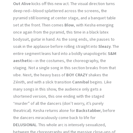
Out Alive
kicks off this new act. The visual direction turns
deep red—blood splattered across the screens, the
pyramid still looming at center stage, and a banquet table
set at the front. Then comes
Blow
, with Kesha emerging
once again from the pyramid, this time in a black latex
bodysuit, guitar in hand. As the song ends, she pauses to
soak in the applause before rolling straight into
Sleazy
. The
entire segment leans hard into a boldly unapologetic
S&M
aesthetic
—in the costumes, the choreography, the
staging. Not a single song in this section breaks from that
vibe. Next, the heavy bass of
BOY CRAZY
shakes the
Zénith, and with a slick transition
Cannibal
begins. Like
many songs in this show, the audience only gets a
shortened version, this one ending with the staged
“murder” of all the dancers (don’t worry, it’s purely
theatrical). Kesha returns alone for
Backstabber
, before
the dancers miraculously come back to life for
DELUSIONAL
. This whole arc is intensely sexualized,
between the choreography and the massive close-ups of