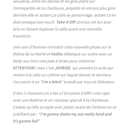
sexualisé, entre les danses et les gros plans sur
l’entrejambe de la chanteuse, projetés en encore plus gros
derrière elle et autant ça colle au personnage, autant ca en
était presque too much.
Take It Off
conclus cet Act avec
brio en faisant exploser la salle avant une nouvelle
transition.
Une voix d’homme introduit cette nouvelle phase sur le
thème de la liberté et
Ke$ha
débarque sur scène avec un
body aux tons rose pale à strass pour entonner
ATTENTION!
mais c’est
JOYRIDE
. qui prendra la suite qui
rendra à la salle un rythme sur lequel danser et donnera
l’occasion à un “
I’m a bitch
” scandé par tous et libérateur.
Entre 2 chansons un.e fan a l’occasion d’offrir une cape
avec une Baleine et un vaisseau spacial à la chanteuse.
Cadeau qu’elle accepte avec plaisir avant de l’enlever en se
justifiant par :
“I’m gonna shake my ass really hard and
it’s gonna fall”