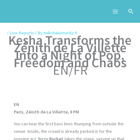
Skip
to
content
/
Live Reports
/ By
milkshakemedia.fr
Kesha Transforms the
Zénith de La Villette
Into a Night of Pop,
Freedom and Chaos
EN/FR
EN
Paris, Zénith de La Villette, 8 PM
You can hear the first bass lines thumping from outside the
venue. Inside, the crowd is already packed in for the
opening act.
Sizzy Rocket
takes the stage, serving up that