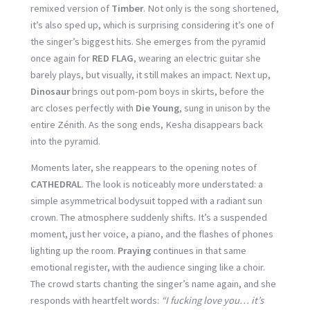
remixed version of
Timber
. Not only is the song shortened,
it’s also sped up, which is surprising considering it’s one of
the singer’s biggest hits. She emerges from the pyramid
once again for
RED FLAG
, wearing an electric guitar she
barely plays, but visually, it still makes an impact. Next up,
Dinosaur
brings out pom-pom boys in skirts, before the
arc closes perfectly with
Die Young
, sung in unison by the
entire Zénith. As the song ends, Kesha disappears back
into the pyramid.
Moments later, she reappears to the opening notes of
CATHEDRAL
. The look is noticeably more understated: a
simple asymmetrical bodysuit topped with a radiant sun
crown. The atmosphere suddenly shifts. It’s a suspended
moment, just her voice, a piano, and the flashes of phones
lighting up the room.
Praying
continues in that same
emotional register, with the audience singing like a choir.
The crowd starts chanting the singer’s name again, and she
responds with heartfelt words:
“I fucking love you… it’s