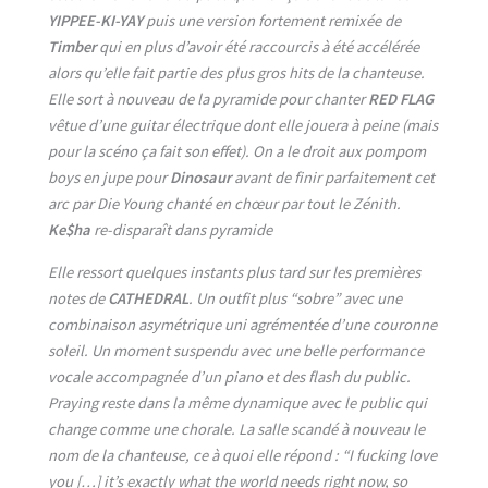
YIPPEE-KI-YAY
puis une version fortement remixée de
Timber
qui en plus d’avoir été raccourcis à été accélérée
alors qu’elle fait partie des plus gros hits de la chanteuse.
Elle sort à nouveau de la pyramide pour chanter
RED FLAG
vêtue d’une guitar électrique dont elle jouera à peine (mais
pour la scéno ça fait son effet). On a le droit aux pompom
boys en jupe pour
Dinosaur
avant de finir parfaitement cet
arc par Die Young chanté en chœur par tout le Zénith.
Ke$ha
re-disparaît dans pyramide
Elle ressort quelques instants plus tard sur les premières
notes de
CATHEDRAL
. Un outfit plus “sobre” avec une
combinaison asymétrique uni agrémentée d’une couronne
soleil. Un moment suspendu avec une belle performance
vocale accompagnée d’un piano et des flash du public.
Praying reste dans la même dynamique avec le public qui
change comme une chorale. La salle scandé à nouveau le
nom de la chanteuse, ce à quoi elle répond : “I fucking love
you […] it’s exactly what the world needs right now, so