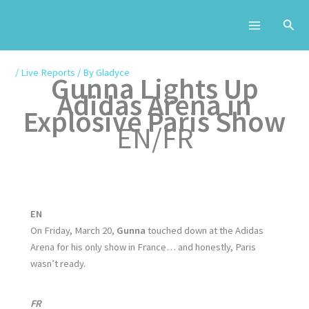
Skip
to
content
/
Live Reports
/ By
Gladyce
Gunna Lights Up
Adidas Arena in
Explosive Paris Show
EN/FR
EN
On Friday, March 20,
Gunna
touched down at the Adidas
Arena for his only show in France… and honestly, Paris
wasn’t ready.
FR