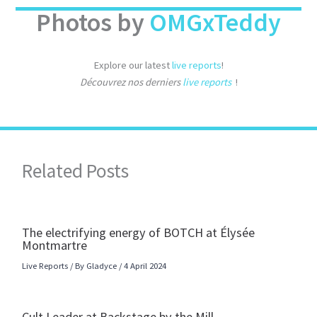
Photos by
OMGxTeddy
Explore our latest
live reports
!
Découvrez nos derniers
live reports
!
Related Posts
The electrifying energy of BOTCH at Élysée
Montmartre
Live Reports
/ By
Gladyce
/
4 April 2024
Cult Leader at Backstage by the Mill