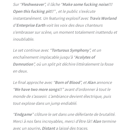
Sur “
Fleshweaver
”, il lâche “
Make some fucking noise!!!
Open this fucking pit!!
” , et le public s’exécute
instantanément. Un featuring explosif avec
Travis Worland
d’
Enterprise Earth
voit les voix des deux chanteurs
s’embrasser sur scène, un moment totalement inattendu et
inoubliable.
Le set continue avec “
Torturous Symphony
”, et un
enchaînement implacable jusqu’à “
Acolytes of
Damnation
”, où un split pit déchire littéralement la fosse
en deux.
Le final approche avec “
Born of Blood
”, et
Alan
annonce
“
We have two more songs!!
” avant d’ordonner à tout le
monde de s’asseoir. L’ambiance devient électrique, puis
tout explose dans un jump endiablé.
“
Endgame
” clôture le set dans une déferlante de brutalité.
Merci à nos fans incroyables, merci d’être là!!
Alan
termine
avec un sourire
, Distant
a laissé des traces.