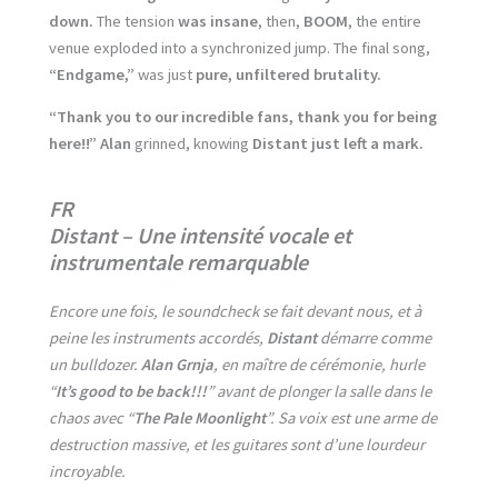
down.
The tension
was insane
, then,
BOOM
, the entire
venue exploded into a synchronized jump. The final song,
“Endgame,”
was just
pure, unfiltered brutality.
“Thank you to our incredible fans, thank you for being
here!!”
Alan
grinned, knowing
Distant
just left a mark.
FR
Distant – Une intensité vocale et
instrumentale remarquable
Encore une fois, le soundcheck se fait devant nous, et à
peine les instruments accordés,
Distant
démarre comme
un bulldozer.
Alan Grnja
, en maître de cérémonie, hurle
“
It’s good to be back!!!
” avant de plonger la salle dans le
chaos avec “
The Pale Moonlight
”. Sa voix est une arme de
destruction massive, et les guitares sont d’une lourdeur
incroyable.