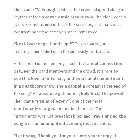
Then came
“V. Enough”
, where the crowd clapped along in
rhythm before a
cataclysmic breakdown
. The clean vocals
live were just as impactful as the screams, and that vocal
contrast made the set even more immersive.
“Next two songs! Hands up!!!”
Travis roared, and
instantly, hands shot up in the air,
ready for battle
.
At this point in the concert, I could feel
a real connection
between the band members and the crowd.
It’s rare to
see this level of intensity and emotional commitment
in a deathcore show.
The
a cappella scream
at the end of
the song?
An absolute gut-punch, holy fuck, the power!
Then came
“Psalm of Agony”
, one of the most
emotionally charged
moments of the set. The
instrumental was just
breathtaking
, and
Travis ended the
song with an unamplified scream
,
instant chills.
“Last song. Thank you for your time, your energy, it