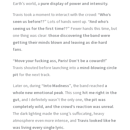
Earth’s world, a
pure display of power and intensity.
Travis took a moment to interact with the crowd:
“Who’s
seen us before??”
Lots of hands went up.
“And who’s
seeing us for the first time??”
Fewer hands this time, but
one thing was clear:
those discovering the band were
getting their minds blown and leaving as die-hard
fans.
“Move your fucking ass, Paris! Don’t be a coward!!”
Travis shouted before launching into a
mind-blowing circle
pit
for the next track.
Later on, during
“Into Madness”
, the band reached
a
whole new emotional peak
. This song
hit me right in the
gut
, and I definitely wasn’t the only one,
the pit was
completely wild, and the crowd’s reaction was unreal
.
The dark lighting made the song’s suffocating, heavy
atmosphere even more intense, and
Travis looked like he
was living every single lyric.