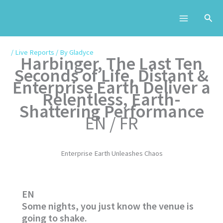
Skip
to
content
/
Live Reports
/ By
Gladyce
Harbinger, The Last Ten
Seconds of Life, Distant &
Enterprise Earth Deliver a
Relentless, Earth-
Shattering Performance
EN / FR
Enterprise Earth Unleashes Chaos
EN
Some nights, you just know the venue is
going to shake.