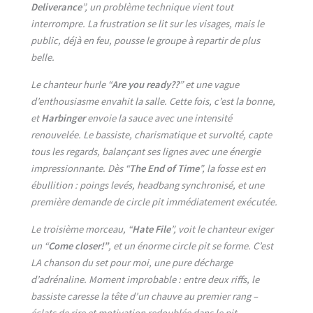
Deliverance
”, un problème technique vient tout
interrompre. La frustration se lit sur les visages, mais le
public, déjà en feu, pousse le groupe à repartir de plus
belle.
Le chanteur hurle “
Are you ready??
” et une vague
d’enthousiasme envahit la salle. Cette fois, c’est la bonne,
et
Harbinger
envoie la sauce avec une intensité
renouvelée. Le bassiste, charismatique et survolté, capte
tous les regards, balançant ses lignes avec une énergie
impressionnante. Dès “
The End of Time
”, la fosse est en
ébullition : poings levés, headbang synchronisé, et une
première demande de circle pit immédiatement exécutée.
Le troisième morceau, “
Hate File
”, voit le chanteur exiger
un “
Come closer!”
, et un énorme circle pit se forme. C’est
LA chanson du set pour moi, une pure décharge
d’adrénaline. Moment improbable : entre deux riffs, le
bassiste caresse la tête d’un chauve au premier rang –
éclats de rire et motivation redoublée dans le pit.