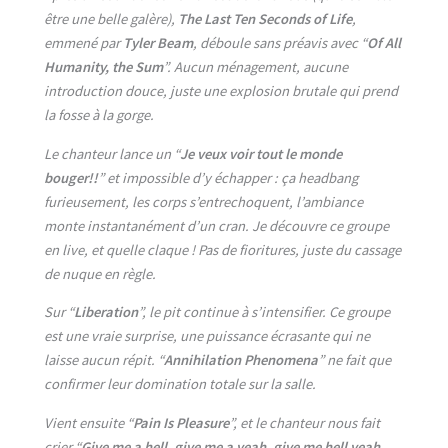
être une belle galère),
The Last Ten Seconds of Life
,
emmené par
Tyler Beam
, déboule sans préavis avec “
Of All
Humanity, the Sum
”. Aucun ménagement, aucune
introduction douce, juste une explosion brutale qui prend
la fosse à la gorge.
Le chanteur lance un “
Je veux voir tout le monde
bouger!!
” et impossible d’y échapper : ça headbang
furieusement, les corps s’entrechoquent, l’ambiance
monte instantanément d’un cran. Je découvre ce groupe
en live, et quelle claque ! Pas de fioritures, juste du cassage
de nuque en règle.
Sur “
Liberation
”, le pit continue à s’intensifier. Ce groupe
est une vraie surprise, une puissance écrasante qui ne
laisse aucun répit. “
Annihilation Phenomena
” ne fait que
confirmer leur domination totale sur la salle.
Vient ensuite “
Pain Is Pleasure
”, et le chanteur nous fait
crier “
Give me a hell, give me a yeah, give me hell yeah