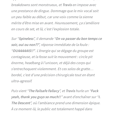
breakdowns sont monstrueux, et
Travis
en impose avec
une prestance de dingue. Dommage que le mix vocal soit
un peu faible au début, car une voix comme la sienne
mérite d’être mise en avant. Heureusement, ça s’améliore
en cours de set, et là, c’est l’explosion totale.
Sur “
Spineless
”, il demande “
On va passer du bon temps ce
soir, oui ou non??
”, réponse immédiate de la foule :
“
OUAAAAAIS!!”
. L’énergie qui se dégage du groupe est
contagieuse, et la fosse suit le mouvement : circle pit
énorme, headbang à l’unisson, et déjà des corps qui
s’entrechoquent violemment. Et ces solos de gratte…
bordel, c’est d’une précision chirurgicale tout en étant
ultra-agressif.
Puis vient “
The Failsafe Fallacy
”, et
Travis
hurle un “
Fuck
yeah, thank you guys so much!!
” avant d’enchaîner sur “
I.
The Descent
”, où l’ambiance prend une dimension épique.
À ce moment-là, le public est totalement happé dans