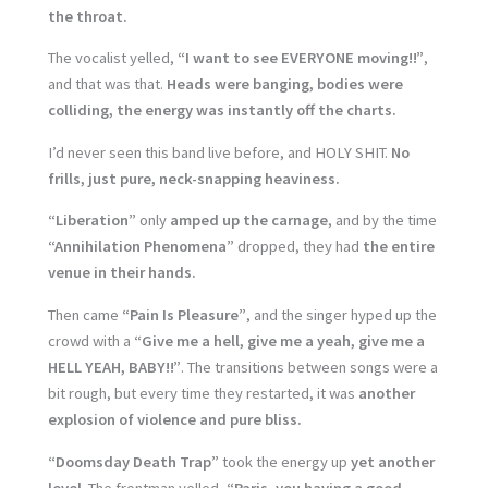
the throat.
The vocalist yelled,
“I want to see EVERYONE moving!!”
,
and that was that.
Heads were banging, bodies were
colliding, the energy was instantly off the charts.
I’d never seen this band live before, and HOLY SHIT.
No
frills, just pure, neck-snapping heaviness.
“Liberation”
only
amped up the carnage
, and by the time
“Annihilation Phenomena”
dropped, they had
the entire
venue in their hands.
Then came
“Pain Is Pleasure”
, and the singer hyped up the
crowd with a
“Give me a hell, give me a yeah, give me a
HELL YEAH, BABY!!”
. The transitions between songs were a
bit rough, but every time they restarted, it was
another
explosion of violence and pure bliss.
“Doomsday Death Trap”
took the energy up
yet another
level
. The frontman yelled,
“Paris, you having a good