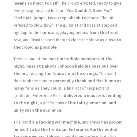
means so much to us!!”
The crowd erupted, ready to give
everything they had left for
“You Couldn’t Save Me.”
Circle pit, jumps, two-step, absolute chaos.
The pit
refused to slow down. The guitarist and bassist stepped
right up to the barricade,
playing inches from the front
row
, and
Travis
joined them to close the show
as close to
the crowd as possible.
Then, in one of the
most incredible moments of the
night
,
bassist Dakota Johnson held his bass out over
the pit, letting the fans strum the strings.
The band
then took the time to
personally thank and fist-bump as
many fans as they could
, a final act of respect and
gratitude. Enterprise Earth
delivered a masterful ending
to the night
, a perfect mix of
brutality, emotion, and
unity with the audience
.
This band is a
fucking war machine
, and Travis
has proven
himself to be the frontman Enterprise Earth needed
for this new era.
I already loved them before, but after