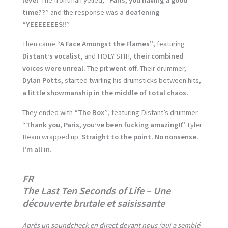
time??”
and the response was
a deafening
“YEEEEEEES!!”
Then came
“A Face Amongst the Flames”
, featuring
Distant’s vocalist
, and HOLY SHIT,
their combined
voices were unreal.
The pit
went off.
Their drummer,
Dylan Potts,
started twirling his drumsticks between hits,
a little showmanship in the middle of total chaos.
They ended with
“The Box”
, featuring Distant’s drummer.
“Thank you, Paris, you’ve been fucking amazing!!”
Tyler
Beam wrapped up.
Straight to the point. No nonsense.
I’m all in.
FR
The Last Ten Seconds of Life – Une
découverte brutale et saisissante
Après un soundcheck en direct devant nous (qui a semblé