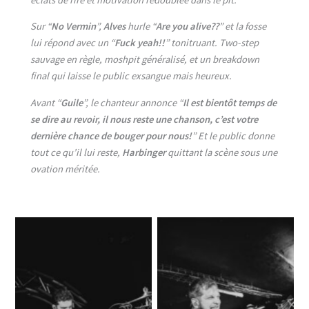
Sur “
No Vermin
”,
Alves
hurle “
Are you alive??
” et la fosse
lui répond avec un “
Fuck yeah!!
” tonitruant. Two-step
sauvage en règle, moshpit généralisé, et un breakdown
final qui laisse le public exsangue mais heureux.
Avant “
Guile
”, le chanteur annonce “
Il est bientôt temps de
se dire au revoir, il nous reste une chanson, c’est votre
dernière chance de bouger pour nous!
” Et le public donne
tout ce qu’il lui reste,
Harbinger
quittant la scène sous une
ovation méritée.