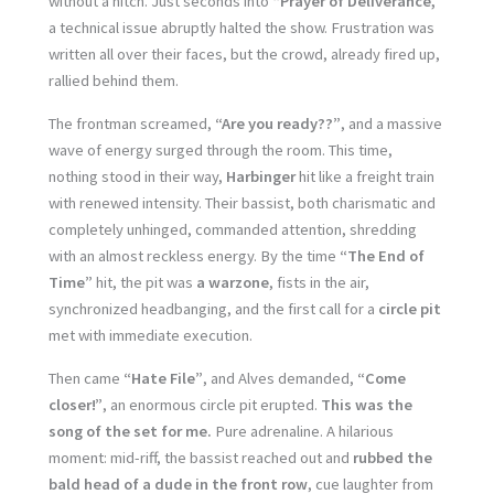
without a hitch. Just seconds into
“Prayer of Deliverance,”
a technical issue abruptly halted the show. Frustration was
written all over their faces, but the crowd, already fired up,
rallied behind them.
The frontman screamed,
“Are you ready??”
, and a massive
wave of energy surged through the room. This time,
nothing stood in their way,
Harbinger
hit like a freight train
with renewed intensity. Their bassist, both charismatic and
completely unhinged, commanded attention, shredding
with an almost reckless energy. By the time
“The End of
Time”
hit, the pit was
a warzone
, fists in the air,
synchronized headbanging, and the first call for a
circle pit
met with immediate execution.
Then came
“Hate File”
, and Alves demanded,
“Come
closer!”
, an enormous circle pit erupted.
This was the
song of the set for me.
Pure adrenaline. A hilarious
moment: mid-riff, the bassist reached out and
rubbed the
bald head of a dude in the front row
, cue laughter from