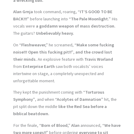
a wrecking ball.
Alan Grnja
took command, roaring,
“IT’S GOOD TO BE
BACK!!!”
before launching into
“The Pale Moonlight.”
His
vocals were
a goddamn weapon of mass destruction.
The guitars?
Unbelievably heavy.
On
“Fleshweaver,”
he screamed,
“Make some fucking
noise!!! Open this fucking pit!!”
,
and the crowd lost
their minds.
An explosive feature with
Travis Worland
from
Enterprise Earth
saw both vocalists’ voices
intertwine on stage, a completely unexpected and
unforgettable moment.
They kept the punishment coming with
“Torturous
Symphony”
, and when
“Acolytes of Damnation”
hit, the
pit split down the middle
like the Red Sea before a
biblical beatdown.
For the finale,
“Born of Blood,”
Alan
announced,
“We have
two more songs!!”
before ordering
everyone to sit