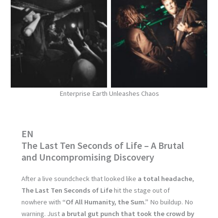
No Caption
No Caption
Enterprise Earth Unleashes Chaos
EN
The Last Ten Seconds of Life – A Brutal
and Uncompromising Discovery
After a live soundcheck that looked like
a total headache
,
The Last Ten Seconds of Life
hit the stage out of
nowhere with
“Of All Humanity, the Sum.”
No buildup. No
warning. Just
a brutal gut punch that took the crowd by