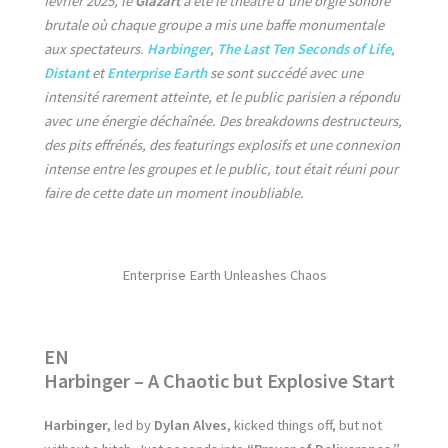
février 2025, le
Glazart
a été le théâtre d’une orgie sonore
brutale où chaque groupe a mis une baffe monumentale
aux spectateurs.
Harbinger
,
The Last Ten Seconds of Life
,
Distant
et
Enterprise Earth
se sont succédé avec une
intensité rarement atteinte, et le public parisien a répondu
avec une énergie déchaînée. Des breakdowns destructeurs,
des pits effrénés, des featurings explosifs et une connexion
intense entre les groupes et le public, tout était réuni pour
faire de cette date un moment inoubliable.
Enterprise Earth Unleashes Chaos
EN
Harbinger – A Chaotic but Explosive Start
Harbinger
, led by
Dylan Alves
, kicked things off, but not