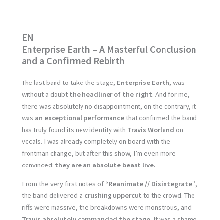
EN
Enterprise Earth – A Masterful Conclusion
and a Confirmed Rebirth
The last band to take the stage,
Enterprise Earth
, was
without a doubt
the headliner of the night
. And for me,
there was absolutely no disappointment, on the contrary, it
was
an exceptional performance
that confirmed the band
has truly found its new identity with
Travis Worland
on
vocals. I was already completely on board with the
frontman change, but after this show, I’m even more
convinced:
they are an absolute beast live.
From the very first notes of
“Reanimate // Disintegrate”
,
the band delivered
a crushing uppercut
to the crowd. The
riffs were massive, the breakdowns were monstrous, and
Travis absolutely commanded the stage
. It was a shame