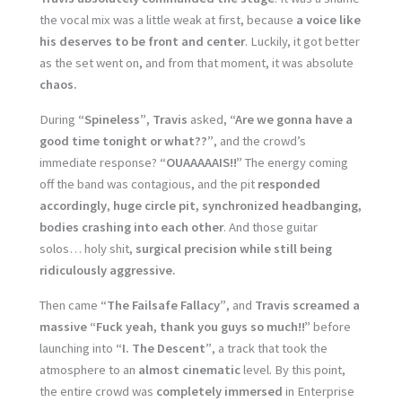
the vocal mix was a little weak at first, because
a voice like
his deserves to be front and center
. Luckily, it got better
as the set went on, and from that moment, it was absolute
chaos.
During
“Spineless”
,
Travis
asked,
“Are we gonna have a
good time tonight or what??”
, and the crowd’s
immediate response?
“OUAAAAAIS!!”
The energy coming
off the band was contagious, and the pit
responded
accordingly
,
huge circle pit, synchronized headbanging,
bodies crashing into each other
. And those guitar
solos… holy shit,
surgical precision while still being
ridiculously aggressive.
Then came
“The Failsafe Fallacy”
, and
Travis screamed a
massive
“Fuck yeah, thank you guys so much!!”
before
launching into
“I. The Descent”
, a track that took the
atmosphere to an
almost cinematic
level. By this point,
the entire crowd was
completely immersed
in Enterprise