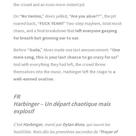
the crowd and an even more violent pit.
On
“No Vermin,”
Alves yelled,
“Are you alive??”
, the pit
roared back,
“FUCK YEAH!!”
Two-step mayhem, total mosh
chaos, and a final breakdown that
left everyone gasping
for breath but grinning ear to ear.
Before
“Guile,”
Alves made one last announcement:
“One
more song, this is your last chance to go crazy for us!”
And with everything they had left, the crowd threw
themselves into the music. Harbinger left the stage to
a
well-earned ovation.
FR
Harbinger – Un départ chaotique mais
explosif
C’est
Harbinger
, mené par
Dylan Alves
, qui ouvre les
hostilités. Mais dès les premières secondes de “
Prayer of