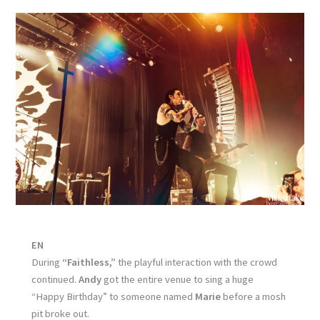
EN
During
“Faithless,”
the playful interaction with the crowd
continued.
Andy
got the entire venue to sing a huge
“Happy Birthday” to someone named
Marie
before a mosh
pit broke out.