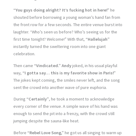
“You guys doing alright? It’s fucking hot in here!”
he
shouted before borrowing a young woman’s hand fan from
the front row for a few seconds. The entire venue burst into
laughter. “Who’s seen us before? Who’s seeing us for the
first time tonight? Welcome!” With that,
“Hallelujah”
instantly turned the sweltering room into one giant
celebration.
Then came
“Vindicated.”
Andy
joked, in his usual playful
way,
“I gotta say… this is my favorite show in Paris!”
The jokes kept coming, the smiles never left, and the song
sent the crowd into another wave of pure euphoria.
During
“Certainly”
, he took a moment to acknowledge
every corner of the venue. A simple wave of his hand was
enough to send the pit into a frenzy, with the crowd still
jumping despite the sauna-like heat.
Before
“Rebel Love Song,”
he got us all singing to warm up