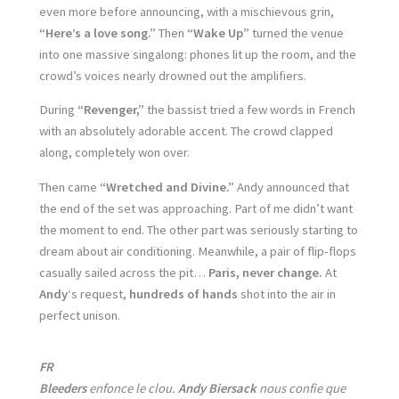
even more before announcing, with a mischievous grin,
“Here’s a love song.”
Then
“Wake Up”
turned the venue
into one massive singalong: phones lit up the room, and the
crowd’s voices nearly drowned out the amplifiers.
During
“Revenger,”
the bassist tried a few words in French
with an absolutely adorable accent. The crowd clapped
along, completely won over.
Then came
“Wretched and Divine.”
Andy announced that
the end of the set was approaching. Part of me didn’t want
the moment to end. The other part was seriously starting to
dream about air conditioning. Meanwhile, a pair of flip-flops
casually sailed across the pit…
Paris, never change.
At
Andy
‘s request,
hundreds of hands
shot into the air in
perfect unison.
FR
Bleeders
enfonce le clou.
Andy Biersack
nous confie que