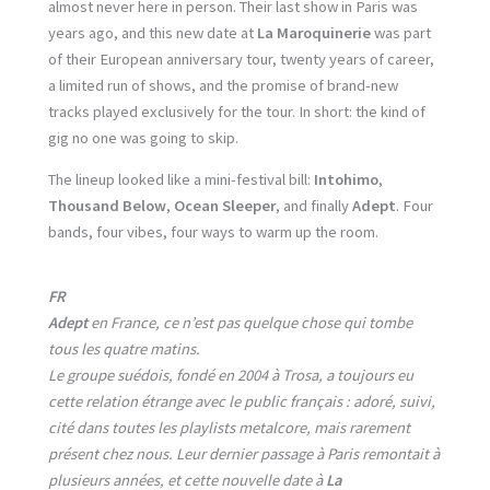
almost never here in person. Their last show in Paris was
years ago, and this new date at
La Maroquinerie
was part
of their European anniversary tour, twenty years of career,
a limited run of shows, and the promise of brand-new
tracks played exclusively for the tour. In short: the kind of
gig no one was going to skip.
The lineup looked like a mini-festival bill:
Intohimo
,
Thousand Below
,
Ocean Sleeper
, and finally
Adept
. Four
bands, four vibes, four ways to warm up the room.
FR
Adept
en France, ce n’est pas quelque chose qui tombe
tous les quatre matins.
Le groupe suédois, fondé en 2004 à Trosa, a toujours eu
cette relation étrange avec le public français : adoré, suivi,
cité dans toutes les playlists metalcore, mais rarement
présent chez nous. Leur dernier passage à Paris remontait à
plusieurs années, et cette nouvelle date à
La