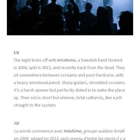
EN
The night kicks off with
Intohimo
, a Swedish band formed
in 2004, split in 2013, and recently back from the dead. They
sit somewhere between screamo and post-hardcore, with
a heavy emotional punch. Sharp guitars, shredded screams.
It’s a harsh opener but perfectly dialed in to wake the place
up. Their set is short but intense, total catharsis, like a jolt
straight to the system.
FR
La soirée commence avec
Intohimo
, groupe suédois fondé
en 2004, séparé en 2013, puis revenu d’entre les morts il y a