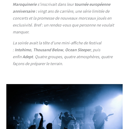
Maroquinerie
s’inscrivait dans leur
tournée européenne
anniversaire :
vingt ans de carrière, une série limitée de
concerts et la promesse de nouveaux morceaux joués en
exclusivité. Bref : un rendez-vous que personne ne voulait
manquer.
La soirée avait la tête d’une mini-affiche de festival
:
Intohimo
,
Thousand Below
,
Ocean Sleeper
, puis
enfin
Adept
. Quatre groupes, quatre atmosphères, quatre
façons de préparer le terrain.