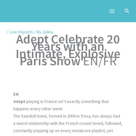
Skip
to
content
/
Live Reports
/ By
Jolina
Adept Celebrate 20
Years with an
Intimate, Explosive
Paris Show
EN/FR
EN
Adept
playing in France isn’t exactly something that
happens every other week.
The Swedish band, formed in 2004 in Trosa, has always had
a weird relationship with the French crowd: loved, followed,
constantly popping up on every metalcore playlist, yet