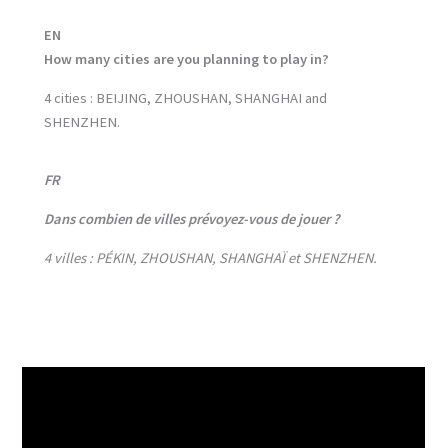
EN
How many cities are you planning to play in?
4 cities : BEIJING, ZHOUSHAN, SHANGHAI and
SHENZHEN.
FR
Dans combien de villes prévoyez-vous de jouer ?
4 villes : PÉKIN, ZHOUSHAN, SHANGHAÏ et SHENZHEN.