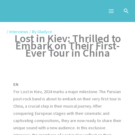
Skip
to
content
/
Interviews
/ By
Gladyce
Lost in Kiev: Thrilled to
Embark on Their First-
Ever Tour in China
EN
For Lost in Kiev, 2024 marks a major milestone. The Parisian
post-rock band is about to embark on their very first tour in
China, a crucial step in their musical journey. After
conquering European stages with their cinematic and
captivating compositions, they are now ready to share their
unique sound with a new audience. In this exclusive
interview, the members of Lost in Kiev reflect on their